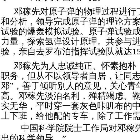
邓稼先对原子弹的物理过程进行
和分析，领导完成原子弹的理论方
试验的爆轰模拟试验。原子弹试验
力量，探索氢弹设计原理。共参与进
验
，亲自去
罗布泊
指挥试验队就达1
邓稼先为人忠诚纯正、怀素抱朴
职务，但从不以领导者自居，让同志
邓”，善于倾听别人的意见，关心青
高
。
邓稼先淡泊名利，殚精竭虑
、
实无华，平时穿一套灰色咔叽布的
上下班，给他配的专车，除了工作
中国科学院院士工作局
对
邓稼
出的科学领导。”