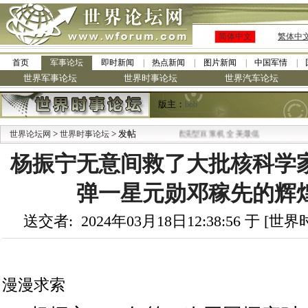
简体中文
繁体中
首页
军事论坛
即时新闻
热点新闻
图片新闻
中国军情
世界军事论坛
世界时事论坛
世界汽车论坛
版主：
bob
>
·
> 发帖
世界论坛网
世界时事论坛
九阳全新免清洗型豆浆机 全美最低
杨振宁无意间救了大批核科学
弹一星元勋邓稼先的辉
送交者: 2024年03月18日12:38:56 于 [
漫漫求索