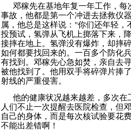
邓稼先在基地年复一年工作，每
事故，他都是第一个冲进去拯救仪
属，他总是这样说："你们还年轻，
投预试，氢弹从飞机上掷落下来，
接摔在地上。氢弹没有爆炸，却摔
如何都要找回来的。一百多个防化
有找到。邓稼先心急如焚，亲自去
被
他
找到了。
他
用双手将碎弹片捧
射线的
严重
侵害。
他的健康状况越来越差
，
多次在
人们不止一次提醒去医院检查，但
自己的身体，而是
每次核试验
要花
不能出
差错啊！