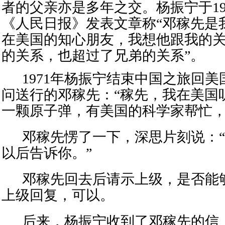
者的父亲亦是多年之交。
杨振宁
于1
《
人民日报
》发表文章
称
“邓稼先是
在美国的知心朋友，我想他跟我的
的关系，也超过了兄弟的关系”。
1971年杨振宁结束中国之旅
回美
问
送行的
邓稼先：
“
稼先，我在美国
一颗原子弹，有美国的科学家帮忙
邓稼先愣了一下，深思片刻说：
“
以后告诉你。
”
邓稼先
回去后
请示上级，是否能
上级回复
，
可以。
后来，杨振宁收到了邓稼先的信