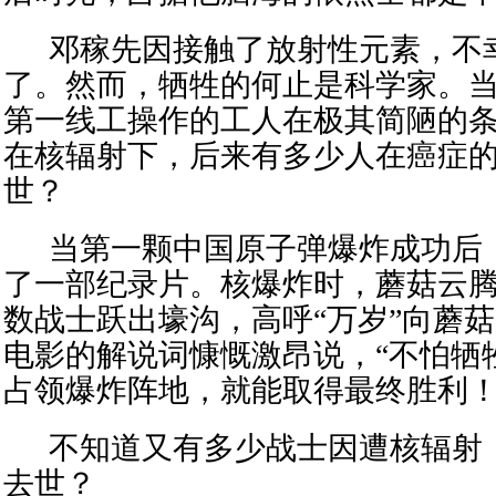
邓稼先因接触了放射性元素，不
了。然而，牺牲的何止是科学家。
第一线工操作的工人在极其简陋的
在核辐射下，后来有多少人在癌症
世？
当第一颗中国原子弹爆炸成功后
了一部纪录片。核爆炸时，蘑菇云
数战士跃出壕沟，高呼“万岁”向蘑菇云方
电影的解说词慷慨激昂说，“不怕牺
占领爆炸阵地，就能取得最终胜利！
不知道又有多少战士因遭核辐射
去世？