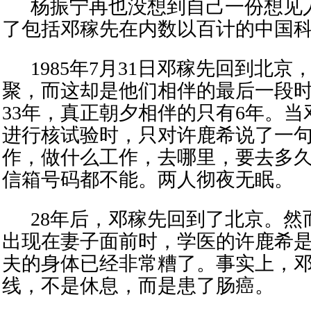
杨振宁再也没想到自己一份想见
了包括邓稼先在内数以百计的中国
1985年7月31日邓稼先
回到北京
聚，而这却是他们
相伴的最后一段
33年，真正朝夕相伴的只有6年。
当
进行核试验时，只对
许鹿希
说了
一
作，做什么工作，去哪里，要去多
信箱号码都不
能
。
两人彻夜无眠
。
28年后，邓稼先回到了北京。然
出现在妻子面前
时
，学医的许鹿希
夫的身体已经非常
糟了
。
事实上，
线，不是休息，而是患了肠癌。