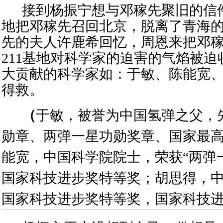
接到
杨振宁
想
与邓稼先聚旧
的信
地
把邓稼先召回北京，脱离
了
青海
先
的夫人
许鹿希
回忆，
周恩来
把邓
211基地对科学家的迫害的气焰被
大贡献的科学家如：
于敏、
陈能宽
得救。
（
于敏，被誉为
中国氢弹之父，
勋章
、
两弹一星功勋奖章
、
国家最
能宽，
中国科学院院士
，荣获“两弹
国家科技进步奖特等奖
；
胡思得
，
国家科技进步奖特等奖，国家科技