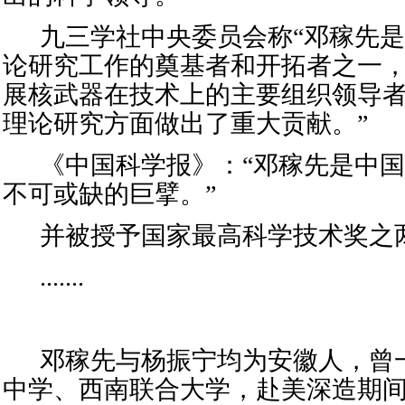
九三学社中央委员会
称
“邓稼先
论研究工作的奠基者和开拓者之一
展核武器在技术上的主要组织领导
理论研究方面做出了重大贡献。”
《
中国科学报
》：“邓稼先是中
不可或缺的巨擘。”
并被授予
国家最高科学技术奖
之
.......
邓
稼先与
杨振宁
均为
安徽人
，曾
中学
、
西南联合大学
，赴美深造期