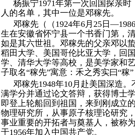
杨振宁1971年第一次回国探亲
时
人的名单，其中一位是邓稼先。
（
邓稼先（
1924年6月25日—198
生在安徽省怀宁县一个书香门第，
如是其六世祖。邓稼先的父亲
邓以
稻田大学、
美国哥伦比亚大学
，回
学
、
清华大学
等高校，是美学家和
子取名“稼先”寓意：禾之秀实曰“稼
邓稼先1948年10月赴美国深造
满学分并通过论文答辩，获得博士学
即登上轮船回到祖国
，
来到刚成立
物理研究所，从事原子核理论研究
事业重要的开拓者与奠基人，被称为
于1956年加入中国共产党。