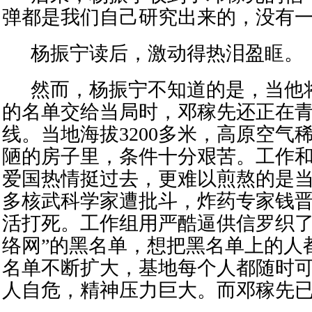
弹都是我们自己研究出来的，没有
杨振宁读后
，激动
得热泪盈眶
。
然而，杨振宁不知道的是，当他
的名单交给当局时，
邓稼先
还正
在青
线。当地海拔3200多米，高原空气
陋的房子里，条件十分艰苦。工作
爱国热情挺过去，更难以煎熬的是
多核武科学家遭批斗，炸药专家
钱
活打死
。
工作组用严酷逼供信罗织了
络网”的黑名单，想把黑名单上的人
名单不断扩大，基地每个人都随时
人自危，精神压力巨大。而邓稼先