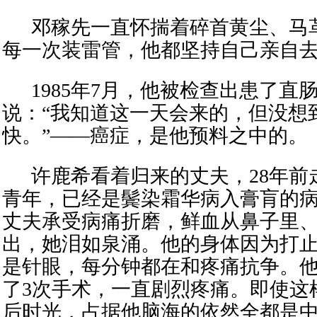
邓稼先
一直怀揣着碎首黄尘、马
每一次装雷管，他都坚持自己亲自
1985年7月，他被检查出患了直
说：“我知道这一天会来的，但没想
快。”
——
癌症，是他预料之中的
。
许鹿希
看着归来的丈夫，
28年
青年，
已经
是鬓染霜华
病入膏肓
的
丈夫承受病痛折磨，鲜血从鼻子里
出，她
泪如泉涌
。他的身体因为打
是针眼，每分钟都在和疼痛抗争。
他
了3次手术，一直
剧烈疼痛
。即使这
后时光，占据
他
脑海的
依然
全
都
是