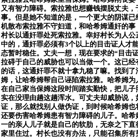
又有智力障碍。索拉雅也想赚钱摆脱丈夫，
事。但是她不知道的是，一个更大的阴谋已
机散布索拉雅不守妇道，和哈希姆通奸的事
村长以通奸罪处死索拉雅。幸好村长为人公
中的，通奸罪必须有3个以上的目击证人才
态暂时稳住。
丈夫一想，现在要求的“目击
拉碍于自己的威胁也可以当做一个。这已经
的话，这通奸罪不就十拿九稳了嘛。找到了
姆，让哈希姆帮自己诬陷索拉雅。哈希姆为
在自己家当保姆这段时间踏实勤快，把儿子
实在没理由趟这趟浑水。
可丈夫却威胁说，
证，那么就找别人做伪证，到时候哈希姆也
还要伤害哈希姆患有智力障碍的儿子。哈希
一的亲人儿子就是自己的软肋，无奈之下直
家里住过。村长也没有办法，只能召集所有