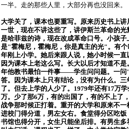
一半。走的那些人里，大部分再也没回来。
大学关了，课本也要重写。
原来历史书上讲
一世，现在不讲这些了，讲伊斯兰革命的光
是哈菲兹的诗，现在改成革命口号。小孩子
是
"
霍梅尼，霍梅尼，你是真主的光
"
。
有个
年刚上小学。她后来跟人说，她小时候一直
因为课本上老这么写。长大以后才知道不是
年他教书最怕一件事
——
学生问问题。一问
答。因为课本上只有结论，没有为什么。
三
了。
但去上学的人少了。
1979
年还有
17
万学
万。少了那
6
万，有的出国了，有的不上了
战争那时候正打着。
重开的大学和原来不一
进校门得分道，男左女右。食堂得分区吃饭
书馆也得分开，女生只能坐后排。有男生多