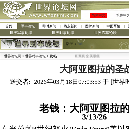
简体中文
繁体中
首页
军事论坛
即时新闻
热点新闻
图片新闻
中国军情
世界军事论坛
世界时事论坛
世界汽车论坛
版主：
bob
·
>
> 发帖
世界论坛网
九阳全新免清洗型豆浆机 全美最低
世界时事论坛
大阿亚图拉的圣
送交者: 2026年03月18日07:03:53 于 [
老钱：大阿亚图拉
3/13/26