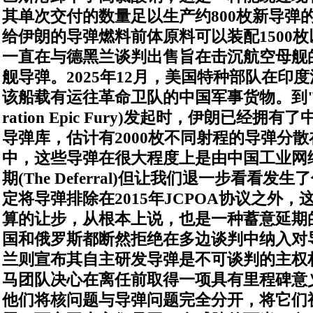
其单次交付的数量足以生产约
800
枚新导弹
给伊朗的导弹燃料前体原料可以装配
1500
枚
一直在与德黑兰谈判出售旨在击沉航空母舰
舰导弹。
2025
年
12
月，美国特种部队在印度
该船载有运往革命卫队的中国军事货物。到
ration Epic Fury)
发起时，伊朗已经拥有了
导弹库，估计有
2000
枚不同射程的导弹分散
中，这些导弹在很大程度上是由中国工业网
期
(The Deferral)
但让我们退一步看看发生了
定将导弹排除在
2015
年
JCPOA
协议之外，
算的让步，从根本上说，也是一种蓄意延期
国和俄罗斯都断然拒绝在多边谈判中纳入对
兰则宣布其自主研发导弹是不可谈判的主权
马团队决心在离任前取得一项具有里程碑意
他们将核问题与导弹问题完全分开，将它们