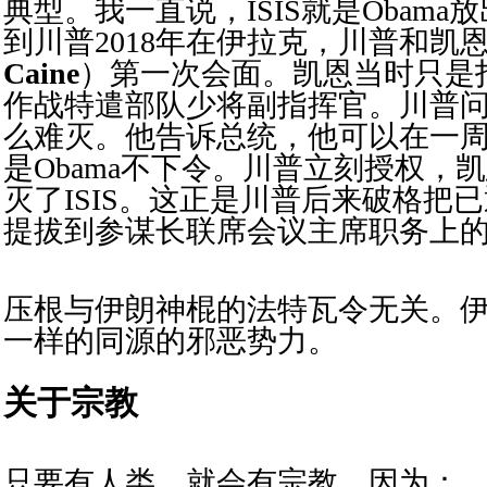
典型。
我一直说，ISIS就是Obam
到川普2018年在伊拉克，川普和凯
Caine
）第一次会面。凯恩当时只是打
作战特遣部队少将副指挥官。川普问，
么难灭。他告诉总统，他可以在一
是Obama不下令。川普立刻授权，
灭了ISIS。这正是川普后来破格把
提拔到参谋长联席会议主席职务上
压根与伊朗神棍的法特瓦令无关。伊朗
一样的同源的邪恶势力。
关于宗教
只要有人类，就会有宗教。
因为：