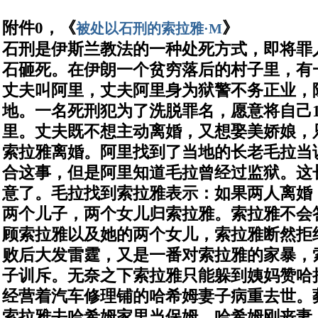
附件
0
，《
》
被处以石刑的索拉雅·
M
石刑是伊斯兰教法的一种处死方式，即将罪
石砸死。
在伊朗一个贫穷落后的村子里，有
丈夫叫阿里，丈夫阿里身为狱警不务正业，
地。一名死刑犯为了洗脱罪名，愿意将自己1
里。丈夫既不想主动离婚，又想娶美娇娘，
索拉雅离婚。
阿里找到了当地的长老毛拉当
合这事，但是阿里知道毛拉曾经过监狱。这
意了。毛拉找到索拉雅表示：如果两人离婚
两个儿子，两个女儿归索拉雅。索拉雅不会
顾索拉雅以及她的两个女儿，索拉雅断然拒
败后大发雷霆，又是一番对索拉雅的家暴，
子训斥。无奈之下索拉雅只能躲到姨妈赞哈
经营着汽车修理铺的哈希姆妻子病重去世。
索拉雅去哈希姆家里当保姆。哈希姆刚丧妻