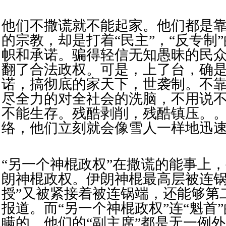
他们不撒谎就不能起家。他们都是
的宗教，却是打着“民主”，“反专制
帜和承诺。骗得轻信无知愚昧的民
翻了合法政权。可是，上了台，确
诺，搞彻底的家天下，世袭制。不
尽全力的对全社会的洗脑，不用说
不能生存。残酷剥削，残酷镇压。
络，他们立刻就会像雪人一样地迅
“另一个神棍政权”在撒谎的能事上
朗神棍政权。伊朗神棍最高层被连锅端
授”又被紧接着被连锅端，还能够第
报道。而“另一个神棍政权”连“魁首
瞒的。他们的“副主席”都是无一例