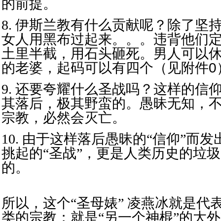
的前提。
8. 伊斯兰教有什么贡献呢？除了坚
女人用黑布过起来。。。违背他们
土里半截，用石头砸死。男人可以
的老婆，起码可以有四个
（见附件0
9. 还要夸耀什么圣战吗？这样的信
其落后，极其野蛮的。愚昧无知，
宗教，必然会灭亡。
10. 由于这样落后愚昧的“信仰”而发
挑起的“圣战”，更是人类历史的垃
的。
所以，这个“圣母婊” 凌燕冰就是代
类的宗教；就是“另一个神棍”的大