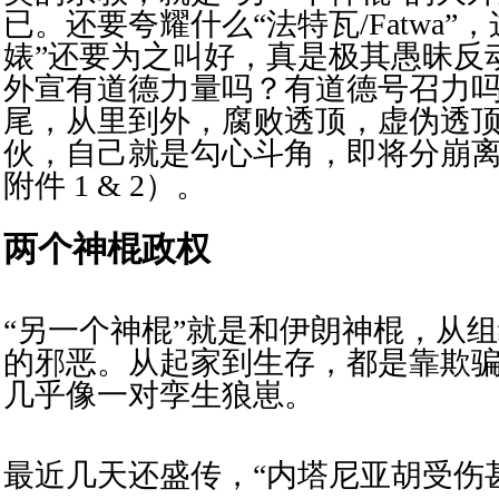
已。还要夸耀什么“法特瓦/Fatwa”
婊”还要为之叫好，真是极其愚昧反
外宣有道德力量吗？有道德号召力
尾，从里到外，腐败透顶，虚伪透
伙，自己就是勾心斗角，即将分崩
附件 1 & 2）。
两个神棍政权
“另一个神棍”就是和伊朗神棍，从
的邪恶。从起家到生存，都是靠欺
几乎像一对孪生狼崽。
最近几天还盛传，“内塔尼亚胡受伤