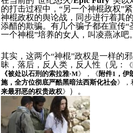
在当前的“世纪怒火/
Epic Fury
”美以
的打击过程中，“另一个神棍政权”
神棍政权的舆论战，同步进行着其
添醋的欺骗。有几个骗子都在宣传“
一个神棍”培养的女人，叫凌燕冰吧
其实，这两个“神棍”政权是一样的
昧，落后，反人类，反人性（见：
《
《被处以石刑的索拉雅·M
》，
《
附件
1
，伊
施，全方位彻底严酷黑暗法西斯化社会
》，
）。
来最邪恶的权贵政权
》