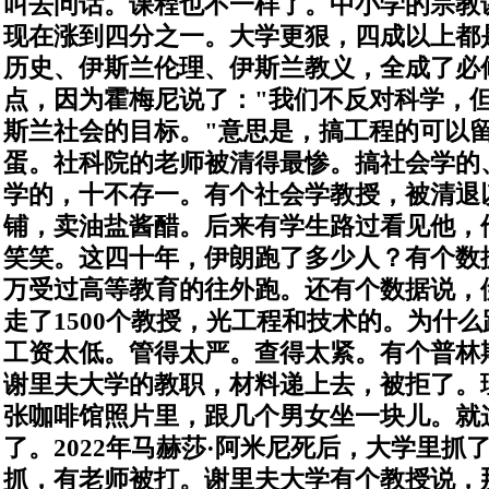
叫去问话。
课程也不一样了。中小学的宗教
现在涨到四分之一。大学更狠，四成以上都
历史、伊斯兰伦理、伊斯兰教义，全成了必
点，因为霍梅尼说了：
"
我们不反对科学，
斯兰社会的目标。
"
意思是，搞工程的可以
蛋。
社科院的老师被清得最惨。搞社会学的
学的，十不存一。有个社会学教授，被清退
铺，卖油盐酱醋。后来有学生路过看见他，
笑笑。
这四十年，伊朗跑了多少人？有个数
万受过高等教育的往外跑。还有个数据说，
走了
1500
个教授，光工程和技术的。
为什么
工资太低。管得太严。查得太紧。
有个普林
谢里夫大学的教职，材料递上去，被拒了。
张咖啡馆照片里，跟几个男女坐一块儿。就
了。
2022
年马赫莎
·
阿米尼死后，大学里抓
抓，有老师被打。谢里夫大学有个教授说，