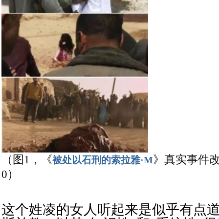
（图
1，《
》真实事件
被处以石刑的索拉雅·M
0）
这个姓凌的女人听起来是似乎有点