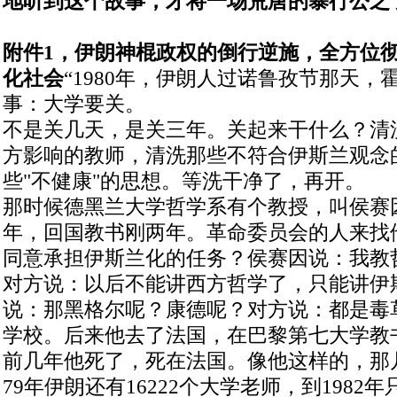
地听到这个故事，才将一场荒唐的暴行公之
附件
1
，伊朗神棍政权的倒行逆施，全方位
化社会
“1980年，伊朗人过诺鲁孜节那天，
事：大学要关。
不是关几天，是关三年。关起来干什么？清
方影响的教师，清洗那些不符合伊斯兰观念
些"不健康"的思想。等洗干净了，再开。
那时候德黑兰大学哲学系有个教授，叫侯赛
年，回国教书刚两年。革命委员会的人来找
同意承担伊斯兰化的任务？侯赛因说：我教
对方说：以后不能讲西方哲学了，只能讲伊
说：那黑格尔呢？康德呢？对方说：都是毒
学校。后来他去了法国，在巴黎第七大学教
前几年他死了，死在法国。像他这样的，那几
79年伊朗还有16222个大学老师，到1982年