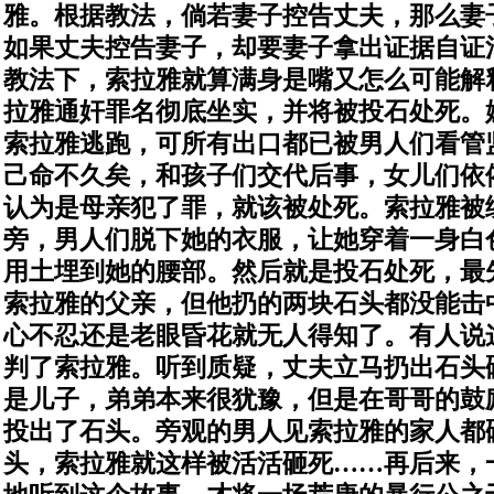
雅。
根据教法，倘若妻子控告丈夫，那么妻
如果丈夫控告妻子，却要妻子拿出证据自证
教法下，索拉雅就算满身是嘴又怎么可能解
拉雅通奸罪名彻底坐实，并将被投石处死。
索拉雅逃跑，可所有出口都已被男人们看管
己命不久矣，和孩子们交代后事，女儿们依
认为是母亲犯了罪，就该被处死。
索拉雅被
旁，男人们脱下她的衣服，让她穿着一身白
用土埋到她的腰部。
然后就是投石处死，最
索拉雅的父亲，但他扔的两块石头都没能击
心不忍还是老眼昏花就无人得知了。
有人说
判了索拉雅。听到质疑，丈夫立马扔出石头
是儿子，弟弟本来很犹豫，但是在哥哥的鼓
投出了石头。
旁观的男人见索拉雅的家人都
头，索拉雅就这样被活活砸死……
再后来，