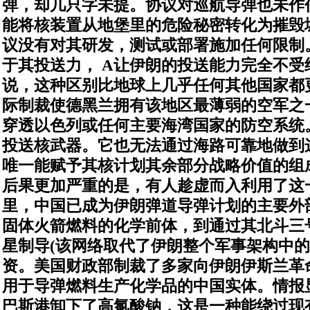
弹，却几只字未提。协议对巡航导弹也未作
能将核装置从地堡里的危险秘密转化为摧毁
议
没有对其研发，测试
或部署施加任何限制
于其投送力，
A
让伊朗的投送能力完全不受
说，这种区别比地球上几乎任何其他国家都
际制裁使德黑兰拥有该地区最薄弱的空军之
穿透以色列或任何主要海湾国家的防空系统
投送核武器。它也无法通过海路可靠地做到
唯一能赋予其核计划其余部分战略价值的组
后果更加严重的是，有人趁虚而入利用了这
里，中国已成为伊朗弹道导弹计划的主要外
固体火箭燃料的化学前体，到通过其北斗三
星制导
(
该网络取代了伊朗整个军事架构中的
资。美国财政部制裁了多家向伊朗伊斯兰革
用于导弹燃料生产化学品的中国实体。情报
巴斯港卸下了高氯酸钠，这是一种能绕过现