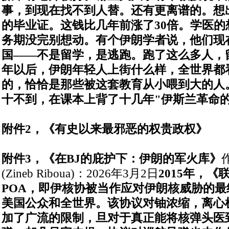
事，到现在找不到人替。
还有更离谱的。想
的毕业证。这钱比几年前涨了
30
倍。学医的
务期没完别想动。
有个伊朗学者说，他们现
国
——
不是留学，是逃跑。
跑了这么多人，
年以后，伊朗年轻人上街什么样，全世界都
的，恰恰是那些被这套教育从小喂到大的人
十不到，在课本上背了十几年
"
伊斯兰革命
附件
2
，《有史以来最邪恶的权贵政权》
附件
3
，《在BJ的庇护下：伊朗的军火库》
(Zineb Riboua)
：
2026
年
3
月
2
日
2015
年，《
POA
，即伊核协被当作
应对伊朗核威胁的最
美国公众和全世界。该协议对铀浓缩，离心
加了广流的限制，旦对于真正能将核弹头医