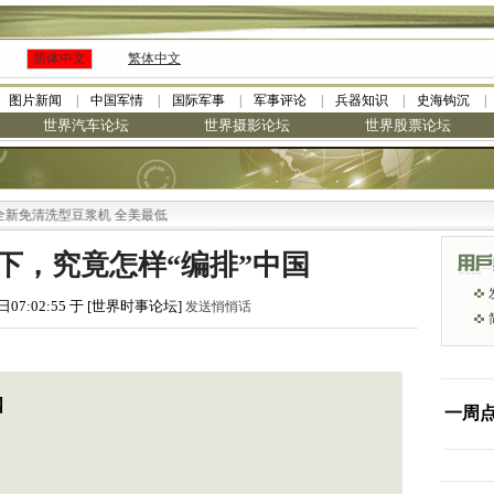
简体中文
繁体中文
图片新闻
中国军情
国际军事
军事评论
兵器知识
史海钩沉
世界汽车论坛
世界摄影论坛
世界股票论坛
型豆浆机 全美最低
下，究竟怎样“编排”中国
日07:02:55 于 [世界时事论坛]
发送悄悄话
国
一周