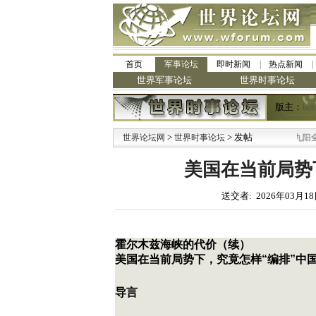
首页
军事论坛
即时新闻
热点新闻
世界军事论坛
世界时事论坛
版主：
bob
>
> 发帖
·
世界论坛网
世界时事论坛
九阳全新免清洗
美国在当前局势
送交者: 2026年03月18
霍尔木兹海峡的代价（续）
美国在当前局势下，究竟怎样“编排”中
导言