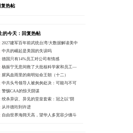
回复热帖
上的今天：回复热帖
:
2027建军百年前武统台湾/大数据解读美中
:
中共的崛起是美国的失误吗
:
德国只有14%员工对公司有情感
:
杨振宁无意间救了大批核科学家和员工—
:
腥风血雨里的南明短命王朝（十二）
:
中共头号领导人被匆匆处决：可能与不可
:
警惕CAA的惊天阴谋
:
绞杀异议、异见的堂皇套索：冠之以“阴
:
从许德珩到许进
:
自由世界海阔天高，望华人多宽容少缠斗