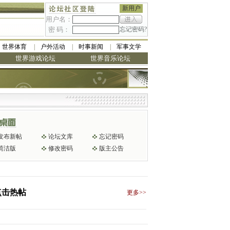
新用户
用户名：
密 码：
忘记密码?
世界体育
户外活动
时事新闻
军事文学
世界游戏论坛
世界音乐论坛
发布新帖
论坛文库
忘记密码
简洁版
修改密码
版主公告
点击热帖
更多>>