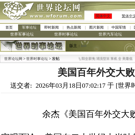
简体中文
繁体中
首页
军事论坛
即时新闻
热点新闻
图片新闻
中国军情
世界军事论坛
世界时事论坛
世界汽车论坛
版主：
bob
>
> 发帖
·
世界论坛网
世界时事论坛
九阳全新免清洗型豆浆机 全美最低
美国百年外交大败
送交者: 2026年03月18日07:02:17 于 [
余杰《美国百年外交大