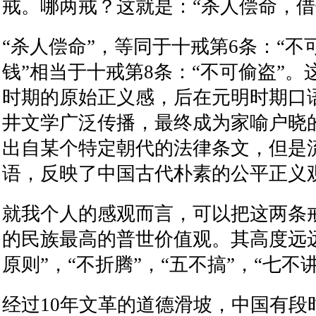
戒。哪两戒？这就是：
“
杀人偿命，借
“
杀人偿命
”
，等同于十戒第
6
条：
“
不
钱
”
相当于十戒第
8
条：
“
不可偷盗
”
。
时期的原始正义感，后在元明时期口
井文学广泛传播，最终成为家喻户晓
出自某个特定朝代的法律条文，但是
语，反映了中国古代朴素的公平正义
就我个人的感观而言，可以把这两条
的民族最高的普世价值观。其高度远
原则
”
，
“
不折腾
”
，
“
五不搞
”
，
“
七不
经过
10
年文革的道德滑坡，中国有段