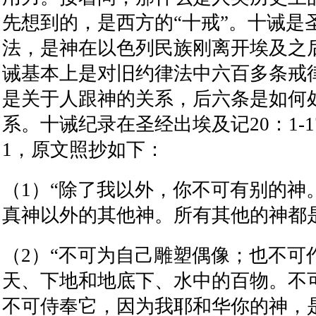
先想到的，是西方的
“
十戒
”
。十诫是
法，是神在以色列民族刚离开埃及之
诫基本上是对旧约律法中六百多条戒
是关于人跟神的关系，后六条是如何
系。十诫纪录在圣经出埃及记
20
：
1-1
1
，原文照抄如下：
（
1
）
“
除了我以外，你不可有别的神
真神以外的其他神。所有其他的神都
（
2
）
“
不可为自己雕塑偶像；也不可
天、下地和地底下、水中的百物。不
不可侍奉它，因为我耶和华你的神，