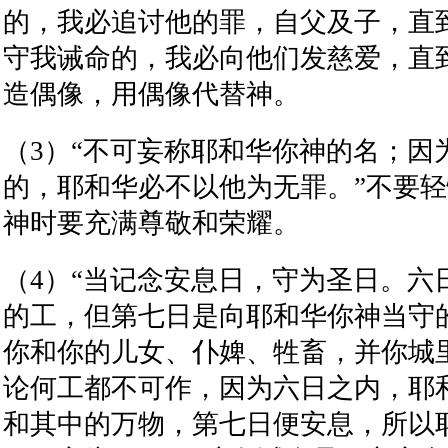
的，我必追讨他的罪，自父及子，直
守我诫命的，我必向他们发慈爱，直
造偶像，用偶像代替神。
（
3
）
“
不可妄称耶和华你神的名；因
的，耶和华必不以他为无罪。
”
不要轻
神时要充满尊敬和荣耀。
（
4
）
“
当记念安息日，守为圣日。六
的工，但第七日是向耶和华你神当守
你和你的儿女、仆婢、牲畜，并你城
论何工都不可作，因为六日之内，耶
和其中的万物，第七日便安息，所以