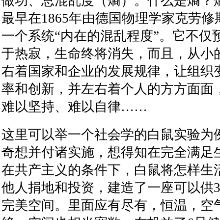
做功、总混乱度（熵）。什么是熵？
最早在
1865
年由德国物理学家克劳修
一个系统
“
内在的混乱程度
”
。它不仅
于热寂，生命终将消失，而且，从小
右着国家和企业的发展规律，让组织
率和创新，并左右着个人的方方面面
难以坚持、难以自律
……
这里可以举一个社会学的白鼠实验为
奇想并付诸实施，想得知在完全满足
在共产主义的条件下，白鼠将怎样生
他人捐地和投资，建造了一座可以供
完美空间。里面应有尽有，恒温，空