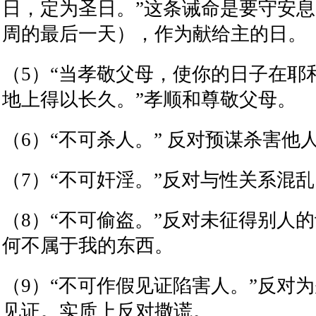
日，定为圣日。
”
这条诫命是要守安息
周的最后一天），作为献给主的日。
（
5
）
“
当孝敬父母，使你的日子在耶
地上得以长久。
”
孝顺和尊敬父母。
（
6
）
“
不可杀人。
”
反对预谋杀害他
（
7
）
“
不可奸淫。
”
反对与性关系混乱
（
8
）
“
不可偷盗。
”
反对未征得别人的
何不属于我的东西。
（
9
）
“
不可作假见证陷害人。
”
反对为
见证。实质上反对撒谎。