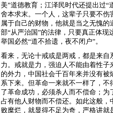
美
”
道德教育；江泽民时代还提出过
“
舍本求末。一个人，这辈子只要不伤
属于自己的财物，他就是当之无愧的
部
“
从严治国
”
的法律，只要真正体现
举国必然
“
道不拾遗，夜不闭户
”
。
看来，无论十戒或是两戒，都是来自
力。戒就是力，强迫人不能由着性子
的外力，中国社会千百年来并没有被
系下来。但革命一来就不一样了，不
了革命成功，必须杀人而不偿命；为
占有他人财物而不偿还。如此这般，
败糜烂，就显得不足为奇，严格讲就