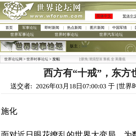
简体中文
繁体中
首页
军事论坛
即时新闻
热点新闻
图片新闻
中国军情
世界军事论坛
世界时事论坛
世界汽车论坛
版主：
bob
>
·
> 发帖
世界论坛网
世界时事论坛
九阳全新免清洗型豆浆机 全美最低
西方有“十戒”，东方
送交者: 2026年03月18日07:00:03 于 [
施化
面对近日眼花缭乱的世界大变局，为