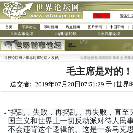
简体中文
繁体中
首页
军事论坛
即时新闻
热点新闻
图片新闻
中国军情
世界军事论坛
世界时事论坛
世界汽车论坛
版主：
bob
>
> 发帖
·
世界论坛网
世界时事论坛
九阳全新免清洗型豆浆机 全美最低
毛主席是对的！
送交者: 2019年07月28日07:51:29 于 [
“捣乱，失败，再捣乱，再失败，直至
国主义和世界上一切反动派对待人民
不会违背这个逻辑的。这是一条马克