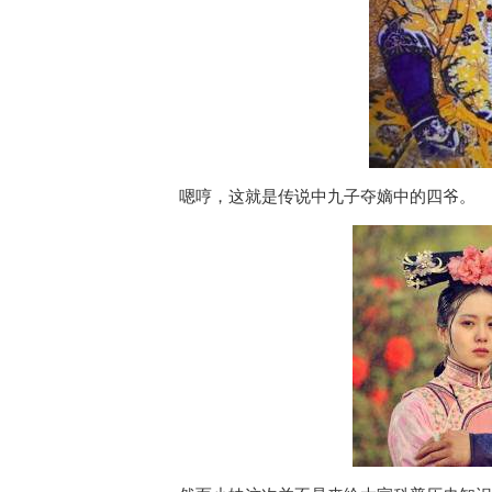
嗯哼，这就是传说中九子夺嫡中的四爷。