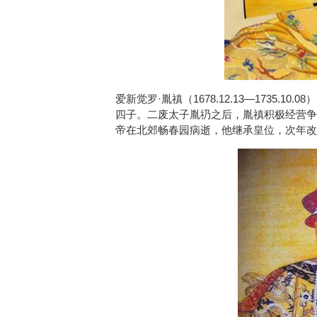
爱新觉罗·胤禛（1678.12.13—1735
四子。二废太子胤礽之后，胤禛积极经营争
帝在北郊畅春园病逝，他继承皇位，次年改