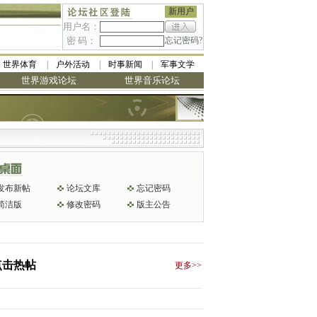
新用户
用户名：
密 码：
忘记密码?
世界体育
户外活动
时事新闻
军事文学
世界游戏论坛
世界音乐论坛
发布新帖
论坛文库
忘记密码
简洁版
修改密码
版主公告
点击热帖
更多>>