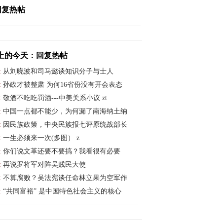
回复热帖
上的今天：回复热帖
:
从刘晓波和司马懿谈知识分子与士人
:
孙政才被整肃 为何16省份没有开会表态
:
敬酒不吃吃罚酒---中美关系小议 zt
:
中国一点都不能少，为何漏了南海纳土纳
:
因民族政策，中央民族报七评原统战部长
:
一生必须来一次(多图） z
:
你们说文革还要不要搞？我看很有必要
:
再说罗将军对阵吴贱民大使
:
不算腐败？吴法宪谈任命林立果为空军作
:
“共同富裕” 是中国特色社会主义的核心