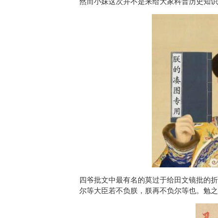
然而小妹这次并不是来给大家科普历史知识
四爷批文中最有名的莫过于给田文镜批的折
尔等大臣若不负朕，朕再不负尔等也。勉之