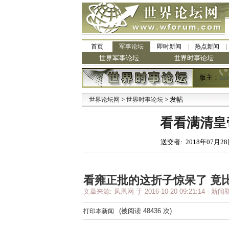
首页
军事论坛
即时新闻
热点新闻
世界军事论坛
世界时事论坛
版主：
bob
>
> 发帖
世界论坛网
世界时事论坛
看看满清皇
送交者: 2018年07月28
看雍正批的这折子惊呆了 竟比
文章来源:
凤凰网
于
2016-10-20 09:21:14
- 新
打印本新闻
(被阅读
48436
次)