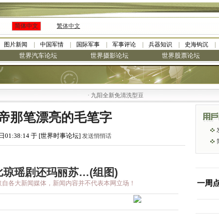
简体中文
繁体中文
图片新闻
中国军情
国际军事
军事评论
兵器知识
史海钩沉
世界汽车论坛
世界摄影论坛
世界股票论坛
·
九阳全新免清洗型豆浆机 全美最低
帝那笔漂亮的毛笔字
日01:38:14 于 [世界时事论坛]
发送悄悄话
琼瑶剧还玛丽苏…(组图)
一周
闻取自各大新闻媒体，新闻内容并不代表本网立场！