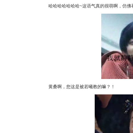
哈哈哈哈哈哈哈~这语气真的很萌啊，仿佛
黄桑啊，您这是被若曦教的嘛？！