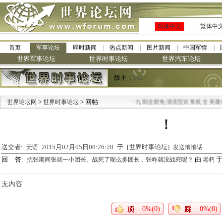
简体中文
繁体中
首页
军事论坛
即时新闻
热点新闻
图片新闻
中国军情
世界军事论坛
世界时事论坛
世界汽车论坛
版主：
bob
>
> 回帖
·
世界论坛网
世界时事论坛
九阳全新免清洗型豆浆机 全美最低
！
送交者:
2015月02月05日08:26:28 于 [世界时事论坛]
无语
发送悄悄话
回 答:
由
于 
抗张期间张就一小团长。战死了呢么多团长，张咋就没战死呢？
老朽
无内容
0%(0)
0%(0)