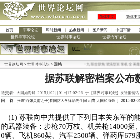
简体中文
繁体中
首页
军事论坛
即时新闻
热点新闻
图片新闻
中国军情
世界军事论坛
世界时事论坛
世界汽车论坛
版主：
bob
>
> 回帖
·
世界论坛网
世界时事论坛
九阳全新免清洗型豆浆机 全美最低
据苏联解密档案公布
送交者:
2015月02月01日17:02:26 于 [世界时事论坛]
大国如海鲜
发送悄悄话
回 答:
由
于 2015-02-01
张道宇(张灵甫之子)答国防大学徐焰先生问 zt
大国如海鲜
(1) 苏联向中共提供了下列日本关东军的能
的武器装备：步枪70万枝、机关枪14000挺、炮
0辆、飞机860架、汽车2500辆、弹药库679