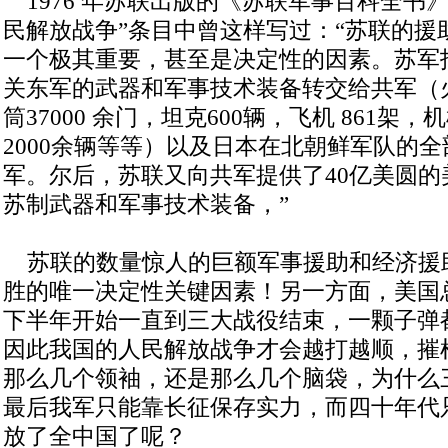
1976 年苏联出版的《苏联军事百科全书
民解放战争”条目中曾这样写过：“苏联的援
一个极其重要，甚至是决定性的因素。苏军
关东军的武器和军事技术装备转交给共军（
筒37000 余门，坦克600辆，飞机 861架，
2000余辆等等）以及日本在北朝鲜军队的
军。尔后，苏联又向共军提供了40亿美圆的
苏制武器和军事技术装备，”
苏联的数量惊人的巨额军事援助和经济援
胜的唯一决定性关键因素！另一方面，美国总
下半年开始一直到三大战役结束，一颗子弹
因此我国的人民解放战争才会越打越顺，摧
那么几个领袖，还是那么几个脑袋，为什么
最后我军只能靠长征保存实力，而四十年代
放了全中国了呢？