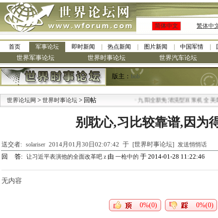
简体中文
繁体中
首页
军事论坛
即时新闻
热点新闻
图片新闻
中国军情
世界军事论坛
世界时事论坛
世界汽车论坛
版主：
bob
>
> 回帖
·
世界论坛网
世界时事论坛
九阳全新免清洗型豆浆机 全美最
别耽心,习比较靠谱,因为得
送交者:
2014月01月30日02:07:42 于 [世界时事论坛]
solariser
发送悄悄话
回 答:
由
于 2014-01-28 11:22:46
让习近平表演他的全面改革吧 z
一枪中的
无内容
0%(0)
0%(0)