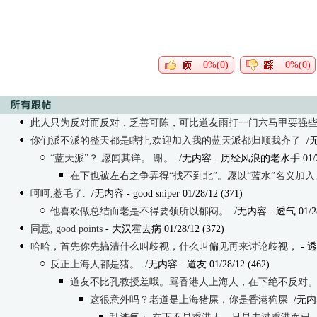
0%(0)
0%(0)
此人只为反对而反对，乏善可陈，可比道友雨打一门六马甲要强
你们派不派的整天都是瞎扯,欢迎加入我的蓝天派都归顺我齐了
/
“蓝天派”？ 愿闻其详。 谢。
/无内容
- 历经风浪的老水手 01/28/
在下也被左右之争弄得“找不到北”。愿以“蓝水”名义加入
呵呵,惹毛了.
/无内容
- good sniper 01/28/12 (371)
他喜欢做总结而老是不得要领所以郁闷。
/无内容
- 透气 01/28
同意, good points
- 大汉霍去病 01/28/12 (372)
哈哈，首先你先搞清什么叫歧视，什么叫偏见再来讨论歧视，
- 透
反正上海人都是猪。
/无内容
- 道友 01/28/12 (462)
道友不比孔教授差哦。骂香港人上海人，在下绝不反对
这很意外吗？老道是上海猪屎，你是香港狗屎
/无内