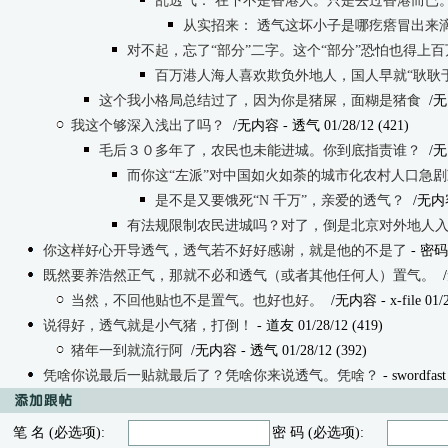
乱透气： 在下不是香港人。只是去过香港而已
从实招来： 透气这坏小子是哪疙瘩冒出来滴 
对不起，忘了“部分”二字。这个“部分”恐怕也得上百
百万港人海人喜欢欺负外地人，国人早就“耿耿
这个我小格局总结过了，因为你是猪屎，面糊是猪食
/无
我这个够深入浅出了吗？
/无内容
- 透气 01/28/12 (421)
毛后３０多年了，农民也未能进城。你到底指责谁？
/无
而你这“左派”对中国如火如荼的城市化农村人口急
是不是又要饿死“N 千万”，亲爱的透气？
/无内
有法规限制农民进城吗？对了，倒是北京对外地人
你这样好心开导透气，透气若不好好感谢，就是他的不是了
- 密码安
既然要养浩然正气，那就不必和透气（或者其他任何人）置气。
当然，不回他贴也不是置气。也好也好。
/无内容
- x-file 01/
说得好，透气就是小气猪，打倒！
- 道友 01/28/12 (419)
猪年一到就流行阿
/无内容
- 透气 01/28/12 (392)
凭啥你说最后一贴就最后了？凭啥你来说透气。凭啥？
- swordfast
笔 名 (必选项):
密 码 (必选项):