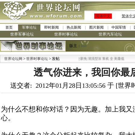
简体中文
繁体中
首页
军事论坛
即时新闻
热点新闻
图片新闻
中国军情
世界军事论坛
世界时事论坛
世界汽车论坛
版主：
bob
>
> 发帖
·
世界论坛网
世界时事论坛
九阳全新免清洗型豆浆机 全美最低
透气你进来，我回你最
送交者: 2012年01月28日13:05:56 于 [
为什么不想和你对话？因为无趣。加上我又没有x
心。