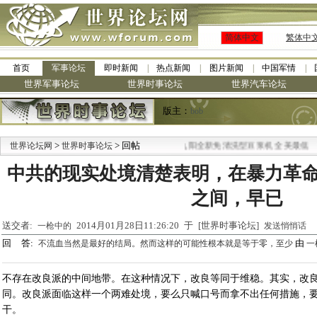
简体中文
繁体中
首页
军事论坛
即时新闻
热点新闻
图片新闻
中国军情
世界军事论坛
世界时事论坛
世界汽车论坛
版主：
bob
>
> 回帖
·
世界论坛网
世界时事论坛
九阳全新免清洗型豆浆机 全美最低
中共的现实处境清楚表明，在暴力革
之间，早已
送交者:
2014月01月28日11:26:20 于 [世界时事论坛]
一枪中的
发送悄悄话
回 答:
由
不流血当然是最好的结局。然而这样的可能性根本就是等于零，至少
一
不存在改良派的中间地带。在这种情况下，改良等同于维稳。其实，改
同。改良派面临这样一个两难处境，要么只喊口号而拿不出任何措施，
干。