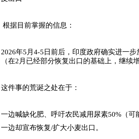
根据目前掌握的信息：
2026
年
5
月
4-5
日前后，印度政府确实进一步
（在
2
月已经部分恢复出口的基础上，继续
这件事的荒诞之处在于：
一边喊缺化肥、呼吁农民减用尿素
50%
（可
一边却宣布恢复
/
扩大小麦出口。