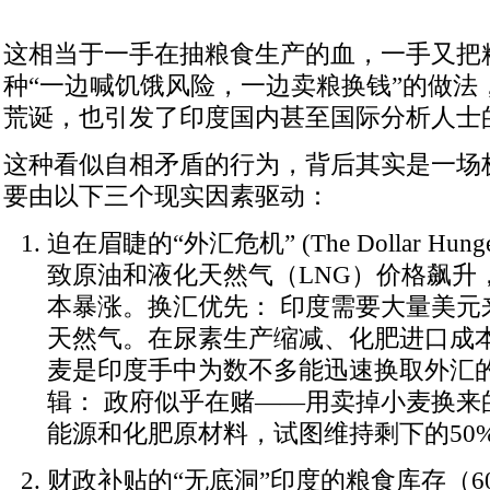
这相当于一手在抽粮食生产的血，一手又把
种“一边喊饥饿风险，一边卖粮换钱”的做法
荒诞，也引发了印度国内甚至国际分析人士
这种看似自相矛盾的行为，背后其实是一场
要由以下三个现实因素驱动：
迫在眉睫的“外汇危机”
(The Dollar Hung
致原油和液化天然气（
LNG
）价格飙升
本暴涨。换汇优先：
印度需要大量美元
天然气。在尿素生产缩减、化肥进口成
麦是印度手中为数不多能迅速换取外汇的
辑：
政府似乎在赌——用卖掉小麦换来
能源和化肥原材料，试图维持剩下的
50
财政补贴的“无底洞”印度的粮食库存（
6