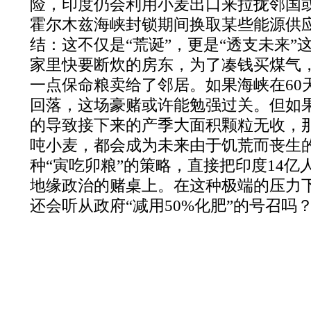
险，印度仍会利用小麦出口来拉拢邻国
霍尔木兹海峡封锁期间换取某些能源供
结：这不仅是“荒诞”，更是“透支未来”
家里快要断炊的房东，为了凑钱买煤气
一点保命粮卖给了邻居。如果海峡在
60
回落，这场豪赌或许能勉强过关。但如
的导致接下来的产季大面积颗粒无收，
吨小麦，都会成为未来由于饥荒而丧生
种“寅吃卯粮”的策略，直接把印度
14
亿
地缘政治的赌桌上。在这种极端的压力
还会听从政府“减用
50%
化肥”的号召吗