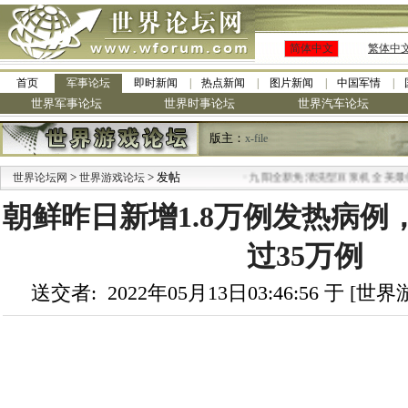
简体中文
繁体中
首页
军事论坛
即时新闻
热点新闻
图片新闻
中国军情
世界军事论坛
世界时事论坛
世界汽车论坛
版主：
x-file
>
> 发帖
·
世界论坛网
世界游戏论坛
九阳全新免清洗型豆浆机 全美最低
朝鲜昨日新增1.8万例发热病例
过35万例
送交者: 2022年05月13日03:46:56 于 [