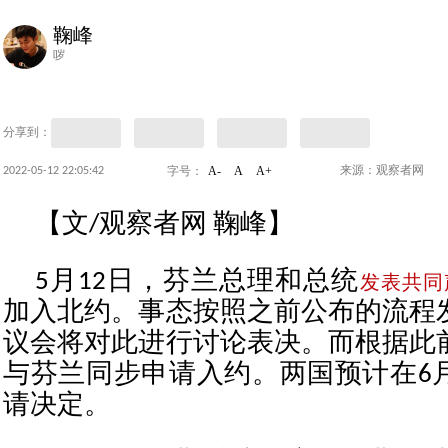
鞠峰
哕
分享到：
A-
A
A+
2022-05-12 22:05:42
来源：观察者网
字号：
【文/观察者网 鞠峰】
5月12日，芬兰总理和总统
发表共同
加入北约。事态按照之前公布的流程
议会将对此进行讨论表决。而根据此
与芬兰同步申请入约。两国预计在6
请决定。