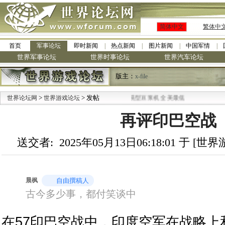
简体中文
繁体中
首页
军事论坛
即时新闻
热点新闻
图片新闻
中国军情
世界军事论坛
世界时事论坛
世界汽车论坛
版主：
x-file
>
·
> 发帖
世界论坛网
世界游戏论坛
九阳全新免清洗型豆浆机 全美最低
再评印巴空战
送交者: 2025年05月13日06:18:01 于 [
晨枫
自由撰稿人
古今多少事，都付笑谈中
在57印巴空战中，印度空军在战略上