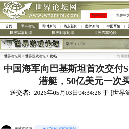
简体中文
繁体中
首页
军事论坛
即时新闻
热点新闻
图片新闻
中国军情
世界军事论坛
世界时事论坛
世界汽车论坛
版主：
x-file
>
> 发帖
·
世界论坛网
世界游戏论坛
九阳全新免清洗型豆浆机 
中国海军向巴基斯坦首次交付S
潜艇，50亿美元一次
送交者: 2026年05月03日04:34:26 于 [
军武次位面
军武次位面官方账号