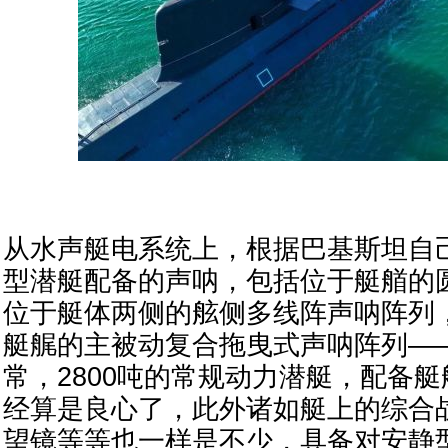
从水声艇电系统上，根据巴基斯坦自己
型潜艇配备的声呐，包括位于艇艏的
位于艇体两侧的舷侧多线阵声呐阵列
艇艉的主被动复合拖曳式声呐阵列—
常，2800吨的常规动力潜艇，配备
经算是良心了，此外诸如艇上的综合
望镜等等也一样是不少，具备对安静