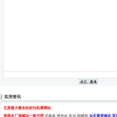
实用资讯
北美最大最全的折扣机票网站
美国名厂保健品一级代理
,花旗参,维他命,鱼油,卵磷脂,
30天退货保证.