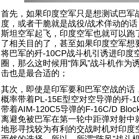
首先，如果印度空军只是想测试巴军
度，或者干脆就是战役/战术佯动的
斯坦空军起飞，印度空军也就可以跑
了相关目的了，甚至如果印度空军想
将巴军的歼-10CP战斗机引诱进印度
圈，那么这时候用“阵风”战斗机作为
击也是最合适的；
其次，即使是印军要和巴军空战的话
概率带着PL-15E型空对空导弹的歼-
带着AIM-120C5导弹的F-16C/D Bl
离避免被巴军在第一轮中距弹对射中
地形寻找较为有利的交战时机对印度