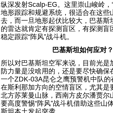
纵深发射Scalp-EG。这里崇山峻岭
地形跟踪和规避系统，很适合在这些
去，而一旦地形起伏比较大，巴基斯
的雷达就肯定有探测盲区，有探测盲
稳定跟踪“阵风”战斗机。
巴基斯坦如何应对
所以对巴基斯坦空军来说，目前光是
防力量是没啥用的，还是要尽快确保
一个ZDK-03A昆仑之鹰预警机中队
在斯利那加方向的空情盲区，尤其是
北方苏莱曼山脉，西南方皮尔潘贾尔
要高度警惕“阵风”战斗机借助这些山
斯坦本土发起突袭。