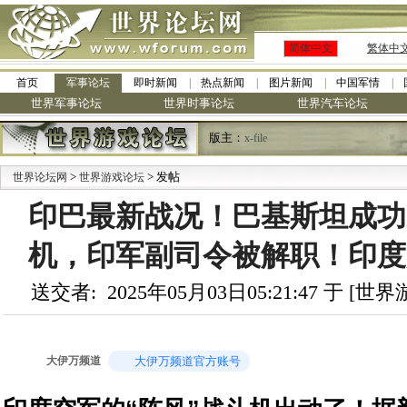
简体中文
繁体中
首页
军事论坛
即时新闻
热点新闻
图片新闻
中国军情
世界军事论坛
世界时事论坛
世界汽车论坛
版主：
x-file
>
> 发帖
世界论坛网
世界游戏论坛
印巴最新战况！巴基斯坦成功
机，印军副司令被解职！印度
送交者: 2025年05月03日05:21:47 于 [
大伊万频道
大伊万频道官方账号