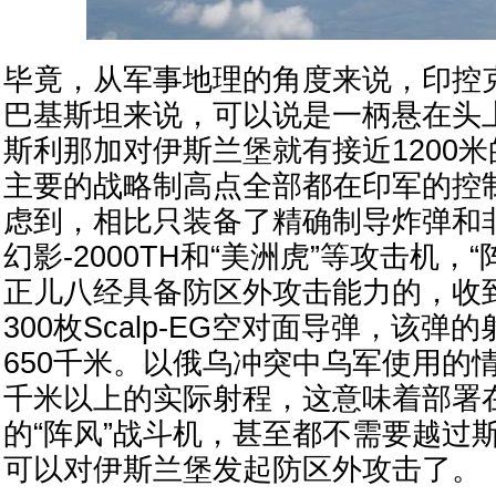
毕竟，从军事地理的角度来说，印控
巴基斯坦来说，可以说是一柄悬在头
斯利那加对伊斯兰堡就有接近1200
主要的战略制高点全部都在印军的控
虑到，相比只装备了精确制导炸弹和
幻影-2000TH和“美洲虎”等攻击机，
正儿八经具备防区外攻击能力的，收
300枚Scalp-EG空对面导弹，该弹
650千米。以俄乌冲突中乌军使用的情
千米以上的实际射程，这意味着部署
的“阵风”战斗机，甚至都不需要越过
可以对伊斯兰堡发起防区外攻击了。