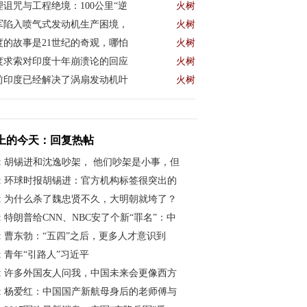
理诅咒与工程绝境：100公里“逆
火树
军陷入喷气式发动机生产困境，
火树
度的故事是21世纪的奇观，哪怕
火树
度求索对印度十年崩溃论的回应
火树
前印度已经解决了涡扇发动机叶
火树
上的今天：回复热帖
:
胡锡进和沈逸吵架， 他们吵架是小事，但
:
环球时报胡锡进：官方机构标签很突出的
:
为什么杀了魏忠贤不久，大明朝就垮了？
:
特朗普给CNN、NBC安了个新“罪名”：中
:
曹东勃：“五四”之后，更多人才意识到
:
青年“引路人”习近平
:
许多外国友人问我，中国未来会更像西方
:
杨爱红：中国国产新航母身后的老师傅与