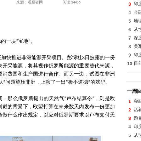
来源：观察者网
阅读 34456
3
印
4
金
5
地
6
从
7
深
的一块“宝地”。
8
美
9
印
正加快推进非洲能源开采项目。彭博社3日披露的一份
10
目
未开采能源，将其视作俄罗斯能源的重要替代来源，
源消费国和生产国进行合作。而另一边，试图在非洲
队”问题施压非洲，上演了一出“极不道德”的戏码。
一周
间，那么俄罗斯提出的天然气“卢布结算令”，则是欧
1
金
制裁的背景下，欧盟打算在未来数天内发布一份更加
2
活
能做什么作出规定，以应对俄罗斯要求以卢布支付天
3
题
4
印
5
从