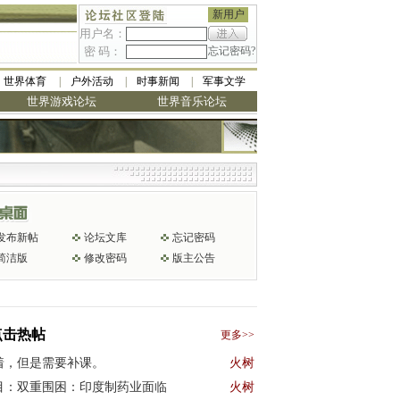
新用户
用户名：
密 码：
忘记密码?
世界体育
户外活动
时事新闻
军事文学
世界游戏论坛
世界音乐论坛
发布新帖
论坛文库
忘记密码
简洁版
修改密码
版主公告
点击热帖
更多>>
着，但是需要补课。
火树
目：双重围困：印度制药业面临
火树