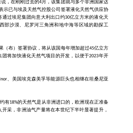
来说，在刚刚过去的4月，该集团就与多个非洲国家达
团表示已与埃及天然气控股公司签署液化天然气供应协
将通过埃尼集团向意大利出口约30亿立方米的液化天
西部沙漠、尼罗河三角洲和地中海等区域的勘探工
果（布）签署协议，将从该国每年增加超过45亿立方
团将加快液化天然气项目的开发，以便于2023年开
inor、美国埃克森美孚等能源巨头也相继在坦桑尼亚
洲约有18%的天然气是从非洲进口的，欧洲现在正准备
入开采，非洲油气产量将在本世纪下半叶显著提升，