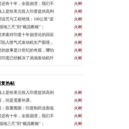
度还有十年，全面崩溃，我们不
火树
融上是给美元投入印度提供高利
火树
理诅咒与工程绝境：100公里“逆
火树
“掘地三尺”到“截流断粮”：
火树
度求索对印度十年崩溃论的回应
火树
军陷入喷气式发动机生产困境，
火树
度的故事是21世纪的奇观，哪怕
火树
前印度已经解决了涡扇发动机叶
火树
回复热帖
融上是给美元投入印度提供高利
火树
着，但是需要补课。
火树
目：双重围困：印度制药业面临
火树
度还有十年，全面崩溃，我们不
火树
“掘地三尺”到“截流断粮”：
火树