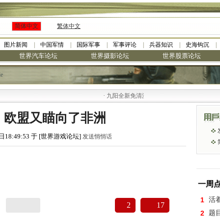
简体中文
繁体中文
图片新闻
中国军情
国际军事
军事评论
兵器知识
史海钩沉
世界汽车论坛
世界摄影论坛
世界股票论坛
le
·
九阳全新免清洗型豆浆机 全美最低
，欧盟又瞄向了非洲
日18:49:53 于 [世界游戏论坛]
发送悄悄话
一周
1
活
2
17
2
题