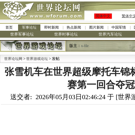
简体中文
繁体中
首页
军事论坛
即时新闻
热点新闻
图片新闻
中国军情
世界军事论坛
世界时事论坛
世界汽车论坛
版主：
x-file
>
> 发帖
世界论坛网
世界游戏论坛
张雪机车在世界超级摩托车锦
赛第一回合夺冠
送交者: 2026年05月03日02:46:24 于 [