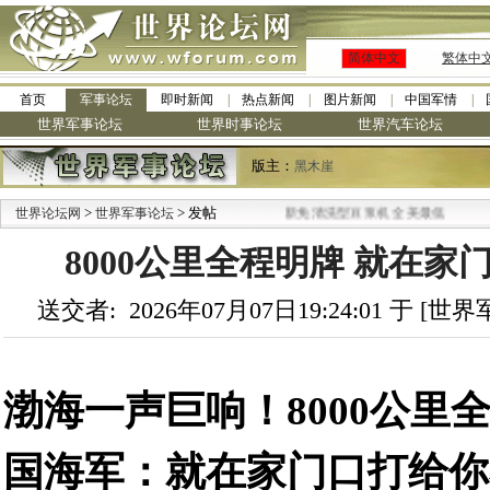
简体中文
繁体中
首页
军事论坛
即时新闻
热点新闻
图片新闻
中国军情
世界军事论坛
世界时事论坛
世界汽车论坛
版主：
黑木崖
>
·
> 发帖
世界论坛网
世界军事论坛
九阳全新免清洗型豆浆机 全美最低
8000公里全程明牌 就在家
送交者: 2026年07月07日19:24:01 于 [
渤海一声巨响！8000公里
国海军：就在家门口打给你