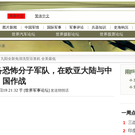
简体中文
繁体中文
图片新闻
中国军情
国际军事
军事评论
兵器知识
史海钩沉
世界汽车论坛
世界摄影论坛
世界股票论坛
木崖
阳全新免清洗型豆浆机 全美最低
备恐怖分子军队，在欧亚大陆与中
国作战
日19:21:32 于 [世界军事论坛]
发送悄悄话
一周
1
三
2
印