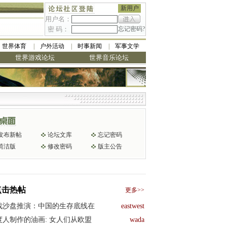
新用户
用户名：
密 码：
忘记密码?
世界体育
户外活动
时事新闻
军事文学
世界游戏论坛
世界音乐论坛
发布新帖
论坛文库
忘记密码
简洁版
修改密码
版主公告
点击热帖
更多>>
战沙盘推演：中国的生存底线在
eastwest
度人制作的油画: 女人们从欧盟
wada