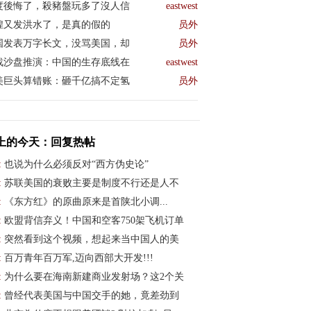
度後悔了，殺豬盤玩多了沒人信
eastwest
煌又发洪水了，是真的假的
员外
国发表万字长文，没骂美国，却
员外
战沙盘推演：中国的生存底线在
eastwest
美巨头算错账：砸千亿搞不定氢
员外
上的今天：回复热帖
:
也说为什么必须反对“西方伪史论”
:
苏联美国的衰败主要是制度不行还是人不
:
《东方红》的原曲原来是首陕北小调...
:
欧盟背信弃义！中国和空客750架飞机订单
:
突然看到这个视频，想起来当中国人的美
:
百万青年百万军,迈向西部大开发!!!
:
为什么要在海南新建商业发射场？这2个关
:
曾经代表美国与中国交手的她，竟差劲到