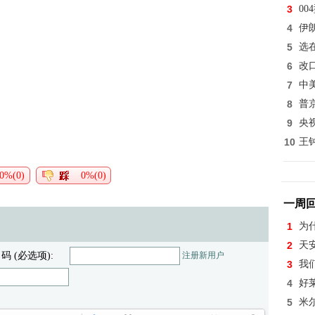
3
0
4
伊
5
选
6
改
7
中
8
普
9
央
10
王
0%(0)
0%(0)
一周
1
为
2
天
 码 (必选项):
注册新用户
3
我
4
好
5
米