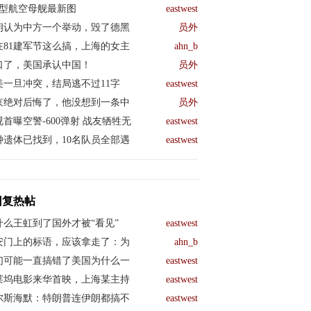
04型航空母舰最新图
eastwest
朗认为中方一个举动，毁了德黑
员外
在81建军节这么搞，上海的女主
ahn_b
口了，美国承认中国！
员外
美一旦冲突，结局逃不过11字
eastwest
京绝对后悔了，他没想到一条中
员外
视首曝空警-600弹射 战友牺牲无
eastwest
钟遗体已找到，10名队员全部遇
eastwest
回复热帖
什么王虹到了国外才被“看见”
eastwest
安门上的标语，应该拿走了：为
ahn_b
们可能一直搞错了美国为什么一
eastwest
莱坞电影来华首映，上海某主持
eastwest
尔斯海默：特朗普连伊朗都搞不
eastwest