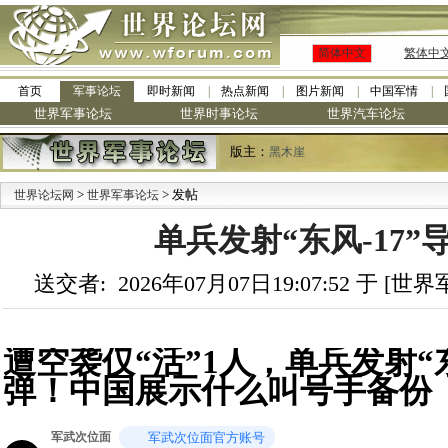
简体中文
繁体中
首页
军事论坛
即时新闻
热点新闻
图片新闻
中国军情
世界军事论坛
世界时事论坛
世界汽车论坛
版主：
黑木崖
>
> 发帖
·
世界论坛网
世界军事论坛
九阳全新
单兵发射“东风-17”
送交者: 2026年07月07日19:07:52 于 [
遭空袭仅“活”1人，单兵发射“东
弹！中国展示什么叫号手备份
军武次位面
军武次位面官方账号