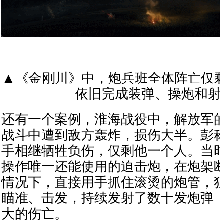
▲《金刚川》中，炮兵班全体阵亡仅
依旧完成装弹、操炮和
还有一个案例，淮海战役中，解放军
战斗中遭到敌方轰炸，损伤大半。彭
手相继牺牲负伤，仅剩他一个人。当
操作唯一还能使用的迫击炮，在炮架
情况下，直接用手抓住滚烫的炮管，
瞄准、击发，持续发射了数十发炮弹
大的伤亡。