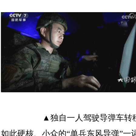
▲独自一人驾驶导弹车转
如此硬核、小众的“单兵东风导弹”一