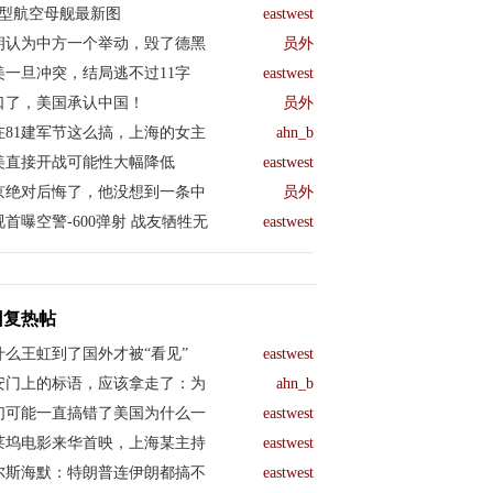
04型航空母舰最新图
eastwest
朗认为中方一个举动，毁了德黑
员外
美一旦冲突，结局逃不过11字
eastwest
口了，美国承认中国！
员外
在81建军节这么搞，上海的女主
ahn_b
美直接开战可能性大幅降低
eastwest
京绝对后悔了，他没想到一条中
员外
视首曝空警-600弹射 战友牺牲无
eastwest
回复热帖
什么王虹到了国外才被“看见”
eastwest
安门上的标语，应该拿走了：为
ahn_b
们可能一直搞错了美国为什么一
eastwest
莱坞电影来华首映，上海某主持
eastwest
尔斯海默：特朗普连伊朗都搞不
eastwest