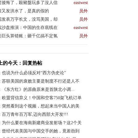
度後悔了，殺豬盤玩多了沒人信
eastwest
煌又发洪水了，是真的假的
员外
国发表万字长文，没骂美国，却
员外
战沙盘推演：中国的生存底线在
eastwest
美巨头算错账：砸千亿搞不定氢
员外
上的今天：回复热帖
:
也说为什么必须反对“西方伪史论”
:
苏联美国的衰败主要是制度不行还是人不
:
《东方红》的原曲原来是首陕北小调...
:
欧盟背信弃义！中国和空客750架飞机订单
:
突然看到这个视频，想起来当中国人的美
:
百万青年百万军,迈向西部大开发!!!
:
为什么要在海南新建商业发射场？这2个关
:
曾经代表美国与中国交手的她，竟差劲到