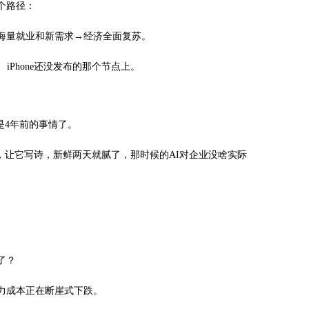
个路径：
海量就业和新需求→经济全面复苏。
iPhone还没发布的那个节点上。
经是4年前的事情了。
，让它写诗，新鲜两天就腻了，那时候的AI对企业没啥实际
了？
力成本正在断崖式下跌。