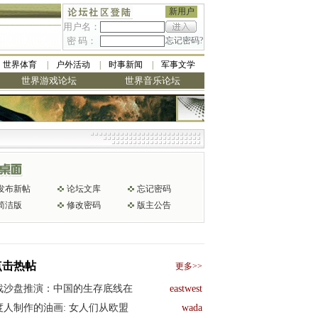
新用户
用户名：
密 码：
忘记密码?
世界体育
户外活动
时事新闻
军事文学
世界游戏论坛
世界音乐论坛
发布新帖
论坛文库
忘记密码
简洁版
修改密码
版主公告
点击热帖
更多>>
战沙盘推演：中国的生存底线在
eastwest
度人制作的油画: 女人们从欧盟
wada