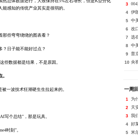
虽然总体数据还行，大致保持在5%左右增长，但是K型分化
3
0
人能感知的传统产业其实是很弱的。
4
伊
5
中
6
改
着那些弯弯绕绕的图表看？
7
选
8
中
多？日子能不能好过点？
9
普
10
央
，这些数据都是结果，不是原因。
点。
一周
是被一波技术狂潮硬生生拉起来的。
1
为
2
天
3
我
AI写个总结”，那是玩具。
4
好
e4时刻”。
5
米