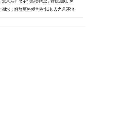
:
北京為什麽不想跟美國談? 對抗加劇, 另
:
潮水：解放军将领宣称“以其人之道还治