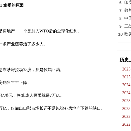
6
印
1 难受的原因
7
敦
8
中
9
三
是房地产，一个是加入WTO后的全球化红利。
10
欧
一条产业链养活了多少人。
历史
2025
想靠炒房拉动经济，那是饮鸩止渴。
2025
房销售年年下降。
2024
2024
万亿美元，换算成人民币就是7万亿。
2023
10万亿，仅靠出口那点增长还不足以弥补房地产下跌的缺口。
2023
2022
2022