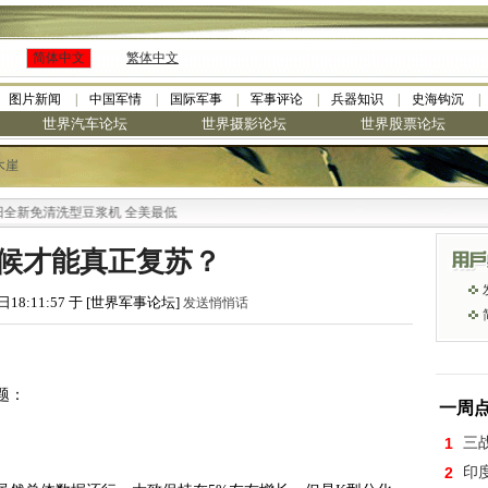
简体中文
繁体中文
图片新闻
中国军情
国际军事
军事评论
兵器知识
史海钩沉
世界汽车论坛
世界摄影论坛
世界股票论坛
木崖
洗型豆浆机 全美最低
候才能真正复苏？
日18:11:57 于 [世界军事论坛]
发送悄悄话
题：
一周
1
三
2
印