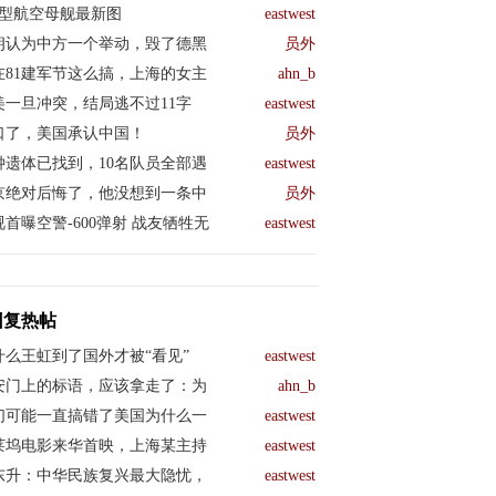
04型航空母舰最新图
eastwest
朗认为中方一个举动，毁了德黑
员外
在81建军节这么搞，上海的女主
ahn_b
美一旦冲突，结局逃不过11字
eastwest
口了，美国承认中国！
员外
钟遗体已找到，10名队员全部遇
eastwest
京绝对后悔了，他没想到一条中
员外
视首曝空警-600弹射 战友牺牲无
eastwest
回复热帖
什么王虹到了国外才被“看见”
eastwest
安门上的标语，应该拿走了：为
ahn_b
们可能一直搞错了美国为什么一
eastwest
莱坞电影来华首映，上海某主持
eastwest
东升：中华民族复兴最大隐忧，
eastwest