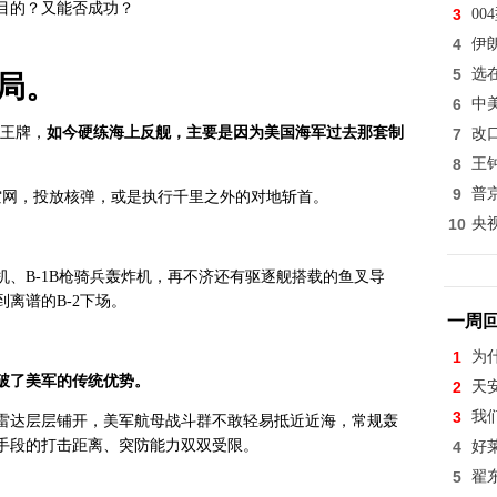
目的？又能否成功？
3
0
4
伊
5
选
局。
6
中
的王牌，
如今硬练海上反舰，主要是因为美国海军过去那套制
7
改
8
王
9
普
空网，投放核弹，或是执行千里之外的对地斩首。
10
央
、B-1B枪骑兵轰炸机，再不济还有驱逐舰搭载的鱼叉导
离谱的B-2下场。
一周
1
为
破了美军的传统优势。
2
天
3
我
雷达层层铺开，美军航母战斗群不敢轻易抵近近海，常规轰
手段的打击距离、突防能力双双受限。
4
好
5
翟