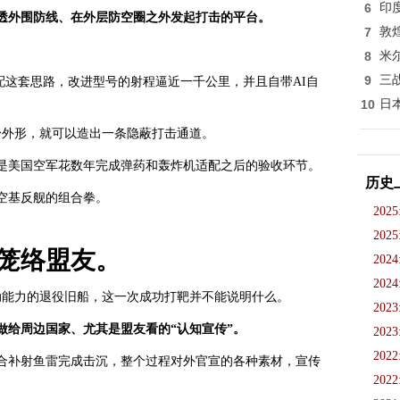
6
印
透外围防线、在外层防空圈之外发起打击的平台。
7
敦
。
8
米
9
三
适配这套思路，改进型号的射程逼近一千公里，并且自带AI自
10
日
身外形，就可以造出一条隐蔽打击通道。
是美国空军花数年完成弹药和轰炸机适配之后的验收环节。
历史
空基反舰的组合拳。
2025
2025
笼络盟友。
2024
2024
动能力的退役旧船，这一次成功打靶并不能说明什么。
2023
做给周边国家、尤其是盟友看的“认知宣传”。
2023
2022
合补射鱼雷完成击沉，整个过程对外官宣的各种素材，宣传
2022