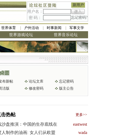
新用户
用户名：
密 码：
忘记密码?
世界体育
户外活动
时事新闻
军事文学
世界游戏论坛
世界音乐论坛
发布新帖
论坛文库
忘记密码
简洁版
修改密码
版主公告
点击热帖
更多>>
战沙盘推演：中国的生存底线在
eastwest
度人制作的油画: 女人们从欧盟
wada