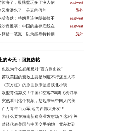
度後悔了，殺豬盤玩多了沒人信
eastwest
煌又发洪水了，是真的假的
员外
尔斯海默：特朗普连伊朗都搞不
eastwest
战沙盘推演：中国的生存底线在
eastwest
本算错一笔账：以为能靠特种钢
员外
上的今天：回复热帖
:
也说为什么必须反对“西方伪史论”
:
苏联美国的衰败主要是制度不行还是人不
:
《东方红》的原曲原来是首陕北小调...
:
欧盟背信弃义！中国和空客750架飞机订单
:
突然看到这个视频，想起来当中国人的美
:
百万青年百万军,迈向西部大开发!!!
:
为什么要在海南新建商业发射场？这2个关
:
曾经代表美国与中国交手的她，竟差劲到