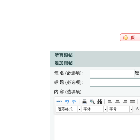
笔 名 (必选项):
密
标 题 (必选项):
内 容 (选填项):
段落格式
字体
字号