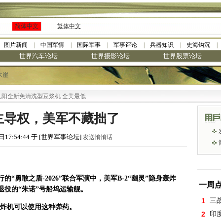
简体中文
繁体中文
图片新闻
中国军情
国际军事
军事评论
兵器知识
史海钩沉
世界汽车论坛
世界摄影论坛
世界股票论坛
木崖
免清洗型豆浆机 全美最低
主导权，美军不藏拙了
日17:54:44 于 [世界军事论坛]
发送悄悄话
的“勇敢之盾-2026”联合军演中，美军B-2“幽灵”隐身轰炸
一周
了退役的“朱诺”号船坞运输舰。
1
三
轰炸机可以使用这种弹药。
2
印