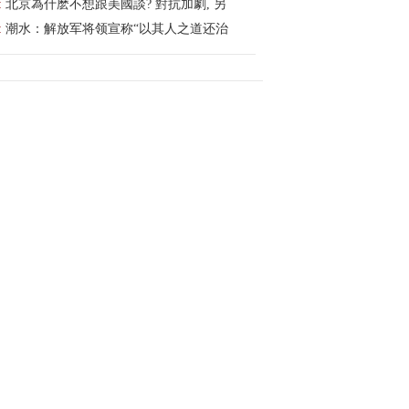
:
北京為什麽不想跟美國談? 對抗加劇, 另
:
潮水：解放军将领宣称“以其人之道还治