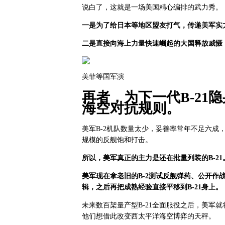
说白了，这就是一场美国精心编排的武力秀。
一是为了给日本等地区盟友打气，传递美军实
二是直接向海上力量快速崛起的大国释放威慑
美菲等国军演
再者，为下一代B-21
海空对抗规则。
美军B-2机队数量太少，妥善率常年不足六成
规模的反舰饱和打击。
所以，美军真正的主力是还在批量列装的B-21
美军现在拿老旧的B-2测试反舰弹药、公开作
辑，之后再把成熟经验直接平移到B-21身上。
未来数百架量产型B-21全面服役之后，美军
他们想借此改变西太平洋海空博弈的天秤。