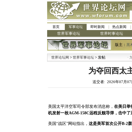
首页
军事论坛
即时新闻
热点新闻
世界军事论坛
世界时事论坛
版主：
黑
>
> 发帖
·
世界论坛网
世界军事论坛
九阳全新
为夺回西太
送交者: 2026年07月07
美国太平洋空军司令部发布消息称，
在美日举行
机发射一枚AGM-158C远程反舰导弹，击中
美国“战区”网站指出，
这是美军首次公开B-2