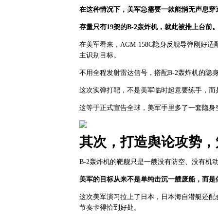
在这种情况下，美军急需要一款能悄无声息穿
存量只有19架的B-2轰炸机，就此被推上台前
在美军看来，AGM-158C隐身反舰导弹刚好
主识别目标。
不用全程发射雷达信号，搭配B-2轰炸机的隐
这次实弹打靶，不是美军临时起意要练手，而
这等于正式宣告全球，美军手里多了一套隐身
其次，打造舆论攻势，
B-2轰炸机的靶舰只是一艘没有防空、没有机
美军的目标从来不是单纯击沉一艘废船，而是
这次美军演习拉上了日本，日本海自潜艇还配
节奏卡得恰到好处。