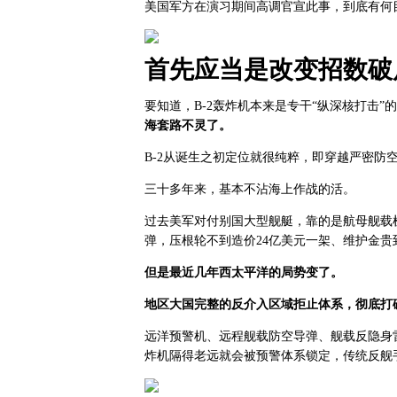
美国军方在演习期间高调官宣此事，到底有何
首先应当是改变招数破
要知道，B-2轰炸机本来是专干“纵深核打击”
海套路不灵了。
B-2从诞生之初定位就很纯粹，即穿越严密防
三十多年来，基本不沾海上作战的活。
过去美军对付别国大型舰艇，靠的是航母舰载机
弹，压根轮不到造价24亿美元一架、维护金贵到
但是最近几年西太平洋的局势变了。
地区大国完整的反介入区域拒止体系，彻底打
远洋预警机、远程舰载防空导弹、舰载反隐身
炸机隔得老远就会被预警体系锁定，传统反舰