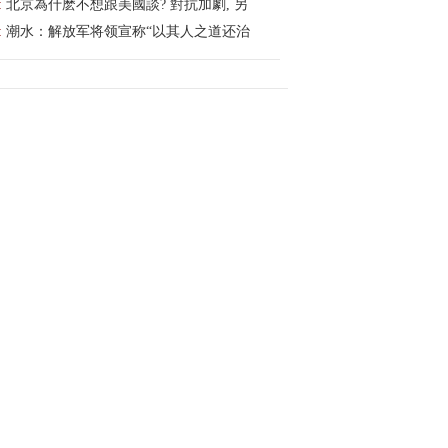
:
北京為什麽不想跟美國談? 對抗加劇, 另
:
潮水：解放军将领宣称“以其人之道还治