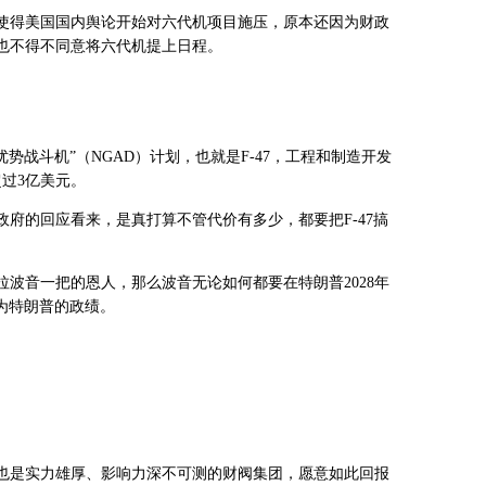
使得美国国内舆论开始对六代机项目施压，原本还因为财政
也不得不同意将六代机提上日程。
优势战斗机”（NGAD）计划，也就是F-47，工程和制造开发
超过3亿美元。
府的回应看来，是真打算不管代价有多少，都要把F-47搞
波音一把的恩人，那么波音无论如何都要在特朗普2028年
成为特朗普的政绩。
也是实力雄厚、影响力深不可测的财阀集团，愿意如此回报