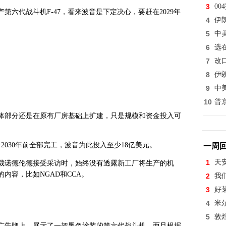
3
0
六代战斗机F-47，看来波音是下定决心，要赶在2029年
4
伊
5
中
6
选
7
改
8
伊
9
中
10
普
体部分还是在原有厂房基础上扩建，只是规模和资金投入可
计2030年前全部完工，波音为此投入至少18亿美元。
一周
1
天
裁诺德伦德接受采访时，始终没有透露新工厂将生产的机
内容，比如NGAD和CCA。
2
我
3
好
4
米
5
敦
广告牌上，展示了一架黑色涂装的第六代战斗机。而且根据