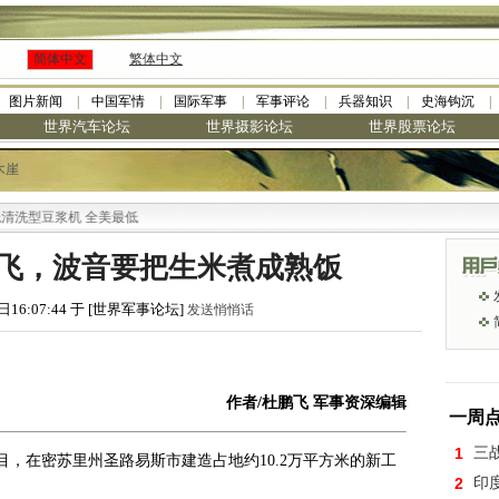
简体中文
繁体中文
图片新闻
中国军情
国际军事
军事评论
兵器知识
史海钩沉
世界汽车论坛
世界摄影论坛
世界股票论坛
木崖
浆机 全美最低
首飞，波音要把生米煮成熟饭
日16:07:44 于 [世界军事论坛]
发送悄悄话
作者/杜鹏飞 军事资深编辑
一周
1
三
，在密苏里州圣路易斯市建造占地约10.2万平方米的新工
2
印