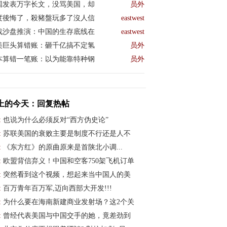
国发表万字长文，没骂美国，却
员外
度後悔了，殺豬盤玩多了沒人信
eastwest
战沙盘推演：中国的生存底线在
eastwest
美巨头算错账：砸千亿搞不定氢
员外
本算错一笔账：以为能靠特种钢
员外
上的今天：回复热帖
:
也说为什么必须反对“西方伪史论”
:
苏联美国的衰败主要是制度不行还是人不
:
《东方红》的原曲原来是首陕北小调...
:
欧盟背信弃义！中国和空客750架飞机订单
:
突然看到这个视频，想起来当中国人的美
:
百万青年百万军,迈向西部大开发!!!
:
为什么要在海南新建商业发射场？这2个关
:
曾经代表美国与中国交手的她，竟差劲到