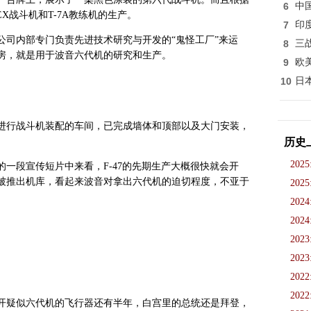
6
中
X战斗机和T-7A教练机的生产。
7
印
公司内部专门负责先进技术研究与开发的“鬼怪工厂”来运
8
三
房，就是用于波音六代机的研究和生产。
9
欧
10
日
进行战斗机装配的车间，已完成墙体和顶部以及大门安装，
历史
2025
一段宣传短片中来看，F-47的先期生产大概很快就会开
被推出机库，看起来波音对拿出六代机的迫切程度，不亚于
2025
2024
2024
2023
2023
2022
2022
开疑似六代机的飞行器还有半年，白宫里的总统还是拜登，