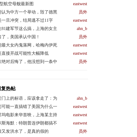
04型航空母舰最新图
eastwest
朗认为中方一个举动，毁了德黑
员外
美一旦冲突，结局逃不过11字
eastwest
在81建军节这么搞，上海的女主
ahn_b
口了，美国承认中国！
员外
朗最大女内鬼落网，哈梅内伊死
eastwest
美直接开战可能性大幅降低
eastwest
京绝对后悔了，他没想到一条中
员外
回复热帖
安门上的标语，应该拿走了：为
ahn_b
们可能一直搞错了美国为什么一
eastwest
莱坞电影来华首映，上海某主持
eastwest
尔斯海默：特朗普连伊朗都搞不
eastwest
煌又发洪水了，是真的假的
员外