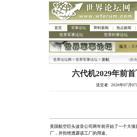
首页
军事论坛
即时新闻
热点新闻
世界军事论坛
世界时事论坛
版主：
黑
>
> 发帖
·
世界论坛网
世界军事论坛
九阳全新免清洗型豆
六代机2029年前
送交者: 2026年07月07
美国航空巨头波音公司两年前开始了一个大项目
厂，并拒绝透露该工厂的用途。