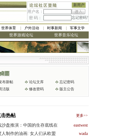
新用户
用户名：
密 码：
忘记密码?
世界体育
户外活动
时事新闻
军事文学
世界游戏论坛
世界音乐论坛
发布新帖
论坛文库
忘记密码
简洁版
修改密码
版主公告
点击热帖
更多>>
战沙盘推演：中国的生存底线在
eastwest
度人制作的油画: 女人们从欧盟
wada