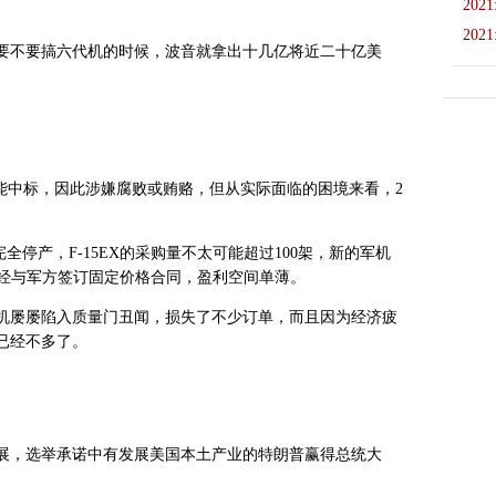
2021
2021
要不要搞六代机的时候，波音就拿出十几亿将近二十亿美
能中标，因此涉嫌腐败或贿赂，但从实际面临的困境来看，2
年完全停产，F-15EX的采购量不太可能超过100架，新的军机
音已经与军方签订固定价格合同，盈利空间单薄。
机屡屡陷入质量门丑闻，损失了不少订单，而且因为经济疲
已经不多了。
发展，选举承诺中有发展美国本土产业的特朗普赢得总统大
。