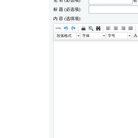
笔 名 (必选项):
密
标 题 (必选项):
内 容 (选填项):
段落格式
字体
字号