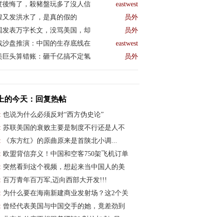
度後悔了，殺豬盤玩多了沒人信
eastwest
煌又发洪水了，是真的假的
员外
国发表万字长文，没骂美国，却
员外
战沙盘推演：中国的生存底线在
eastwest
美巨头算错账：砸千亿搞不定氢
员外
上的今天：回复热帖
:
也说为什么必须反对“西方伪史论”
:
苏联美国的衰败主要是制度不行还是人不
:
《东方红》的原曲原来是首陕北小调...
:
欧盟背信弃义！中国和空客750架飞机订单
:
突然看到这个视频，想起来当中国人的美
:
百万青年百万军,迈向西部大开发!!!
:
为什么要在海南新建商业发射场？这2个关
:
曾经代表美国与中国交手的她，竟差劲到