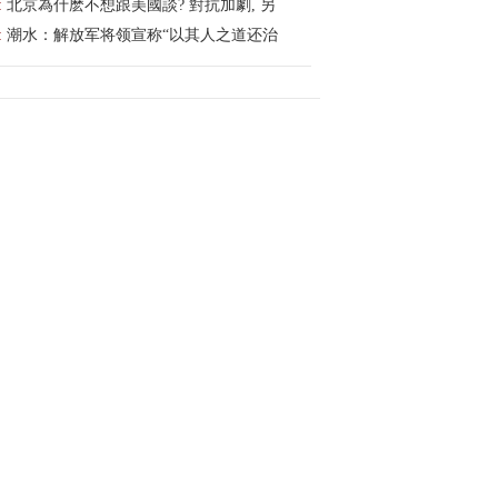
:
北京為什麽不想跟美國談? 對抗加劇, 另
:
潮水：解放军将领宣称“以其人之道还治