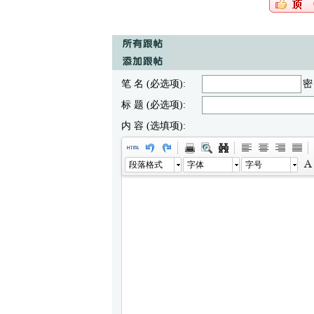
笔 名 (必选项):
密
标 题 (必选项):
内 容 (选填项):
段落格式
字体
字号