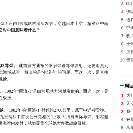
3
0
4
伊
5
选
弹！它由1艘战略核潜艇发射，穿越日本上空，精准命中南
6
中
它对中国意味着什么？
7
改
8
王
9
央
10
普
战略导弹。
此前官方通报的潜射弹道导弹发射，还要追溯到
在本土海域试验，解决的是“有没有”的问题。而这一次，是直接
检验
。
一周
。
1982年“巨浪-1”是由常规动力潜艇发射的。而这一次，是
1
为
性极强。
2
天
跨越。
1982年的“巨浪-1”射程约2700公里，属于中近程导弹。
3
我
年九三阅兵中首次公开亮相的“巨浪-3”潜射洲际导弹。射程超
4
好
。从渤海湾内发射，就能覆盖全球绝大多数战略目标。
5
米