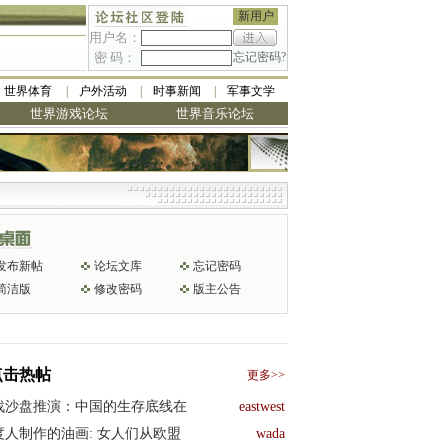
新用户
用户名：
密 码：
忘记密码?
世界体育
户外活动
时事新闻
军事文学
世界游戏论坛
世界音乐论坛
发布新帖
论坛文库
忘记密码
简洁版
修改密码
版主公告
点击热帖
更多>>
战沙盘推演：中国的生存底线在
eastwest
度人制作的油画: 女人们从欧盟
wada