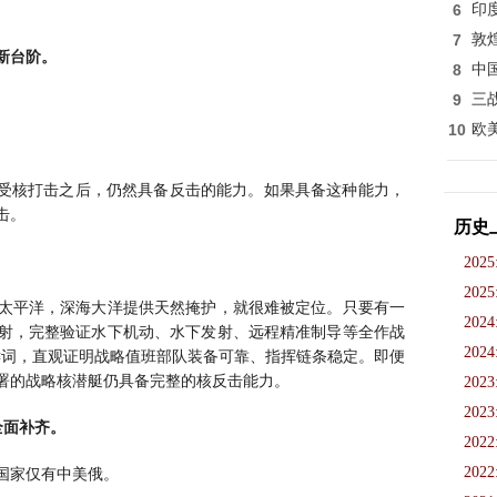
6
印
7
敦
新台阶。
8
中
9
三
10
欧
遭受核打击之后，仍然具备反击的能力。如果具备这种能力，
击。
历史
2025
2025
太平洋，深海大洋提供天然掩护，就很难被定位。只要有一
2024
射，完整验证水下机动、水下发射、远程精准制导等全作战
2024
关键词，直观证明战略值班部队装备可靠、指挥链条稳定。即便
署的战略核潜艇仍具备完整的核反击能力。
2023
2023
全面补齐。
2022
2022
国家仅有中美俄。