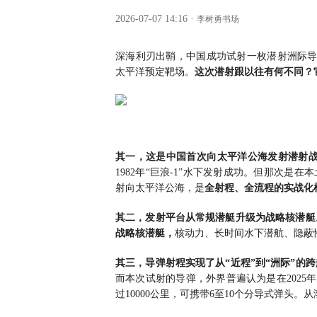
2026-07-07 14:16
·
李树勇书场
深海利刃出鞘，中国成功试射一枚潜射洲际导
太平洋预定靶场。
这次潜射跟以往有何不同？
其一，这是中国首次向太平洋公海发射潜射
1982年“巨浪-1”水下发射成功。但那次是
射向太平洋公海，是
全射程、全流程的实战化
其二，发射平台从常规潜艇升级为战略核潜艇
战略核潜艇，
核动力、长时间水下潜航、隐蔽
其三，导弹射程实现了从“近程”到“洲际”的
而本次试射的导弹，外界普遍认为是在2025
过10000公里，可携带6至10个分导式弹头