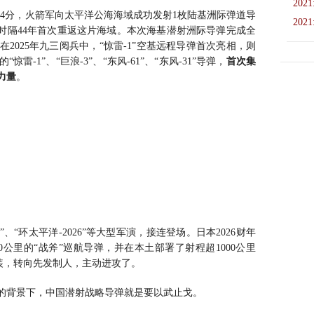
2021
8时44分，火箭军向太平洋公海海域成功发射1枚陆基洲际弹道导
2021
后，时隔44年首次重返这片海域。本次海基潜射洲际导弹完成全
2025年九三阅兵中，“惊雷-1”空基远程导弹首次亮相，则
-1”、“巨浪-3”、“东风-61”、“东风-31”导弹，
首次集
力量
。
26”、“环太平洋-2026”等大型军演，接连登场。日本2026财年
0公里的“战斧”巡航导弹，并在本土部署了射程超1000公里
伪装，转向先发制人，主动进攻了。
的背景下，中国潜射战略导弹就是要以武止戈。