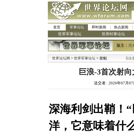
首页
军事论坛
即时新闻
热点新闻
世界军事论坛
世界时事论坛
版主：
黑
>
> 发帖
·
世界论坛网
世界军事论坛
九阳全新免清洗
巨浪-3首次射
送交者: 2026年07月07
深海利剑出鞘！“
洋，它意味着什