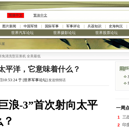
简体中文
繁体中文
图片新闻
中国军情
国际军事
军事评论
兵器知识
史海钩沉
世界汽车论坛
世界摄影论坛
世界股票论坛
木崖
型豆浆机 全美最低
向太平洋，它意味着什么？
日10:53:24 于 [世界军事论坛]
发送悄悄话
巨浪-3”首次射向太平
一周
1
三
么？
2
印