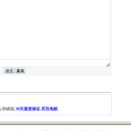
,卵磷脂,
30天退货保证.买百免邮
.