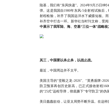
陆基，我们有“东风快递”。2024年9月25日
弹。这是我国自1980年东风-5全射程试验
射程检验，补齐了我国远洋水下威慑短板。而在
补齐空中打击一环。新华社当时刊文称，受阅的“惊雷
中展示了我军陆、海、空基“三位一体”战略核
其三，中国要以杀止杀，以战止战。
最近，中国周边并不太平。
美国主导的“坚毅之龙-2026”、“英勇盾牌-20
防卫预算再创历史新高，已正式接收射程160
的“25式”远程导弹，彻底撕下“专守防卫”的
美日蠢蠢欲动，让亚太局势不断升温。在这样