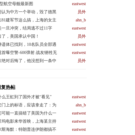
04型航空母舰最新图
eastwest
朗认为中方一个举动，毁了德黑
员外
在81建军节这么搞，上海的女主
ahn_b
美一旦冲突，结局逃不过11字
eastwest
口了，美国承认中国！
员外
钟遗体已找到，10名队员全部遇
eastwest
视首曝空警-600弹射 战友牺牲无
eastwest
京绝对后悔了，他没想到一条中
员外
回复热帖
什么王虹到了国外才被“看见”
eastwest
安门上的标语，应该拿走了：为
ahn_b
们可能一直搞错了美国为什么一
eastwest
莱坞电影来华首映，上海某主持
eastwest
尔斯海默：特朗普连伊朗都搞不
eastwest