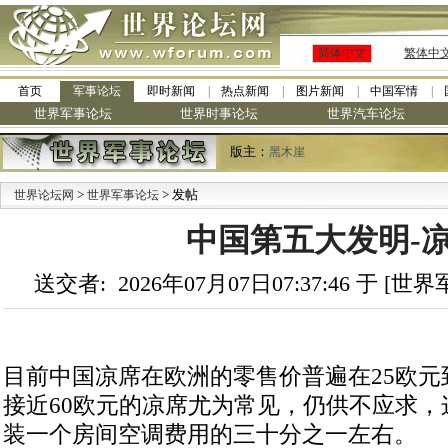
简体中文
繁体中
首页
军事论坛
即时新闻
热点新闻
图片新闻
中国军情
世界军事论坛
世界时事论坛
世界汽车论坛
版主：
黑木崖
>
> 发帖
世界论坛网
世界军事论坛
中国第五大发明-
送交者: 2026年07月07日07:37:46 于 [
目前中国凉席在欧洲的零售价普遍在25欧元
接近60欧元的凉席尤为常见，仍供不应求，
装一个房间空调费用的三十分之一左右。