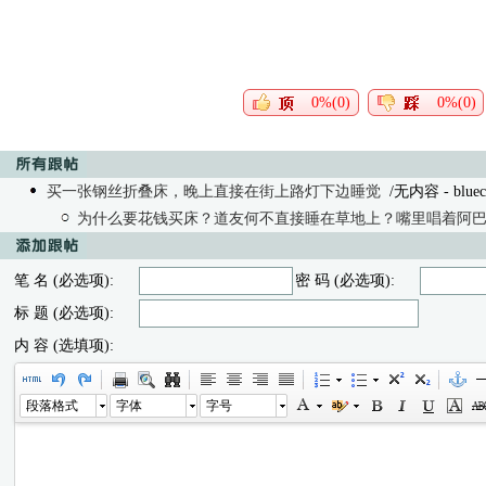
0%(0)
0%(0)
买一张钢丝折叠床，晚上直接在街上路灯下边睡觉
/无内容
- bluec
为什么要花钱买床？道友何不直接睡在草地上？嘴里唱着阿
笔 名 (必选项):
密 码 (必选项):
标 题 (必选项):
内 容 (选填项):
段落格式
字体
字号