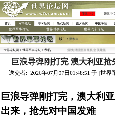
简体中文
繁体中
首页
军事论坛
即时新闻
热点新闻
图片新闻
中国军情
世界军事论坛
世界时事论坛
世界汽车论坛
版主：
黑木崖
>
> 发帖
·
世界论坛网
世界军事论坛
九阳全新免清洗型豆浆机 全美最低
巨浪导弹刚打完 澳大利亚抢
送交者: 2026年07月07日01:48:51 于 [
巨浪导弹刚打完，澳大利亚
出来，抢先对中国发难