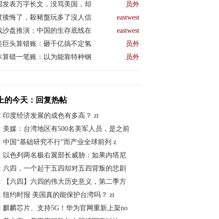
国发表万字长文，没骂美国，却
员外
度後悔了，殺豬盤玩多了沒人信
eastwest
战沙盘推演：中国的生存底线在
eastwest
美巨头算错账：砸千亿搞不定氢
员外
本算错一笔账：以为能靠特种钢
员外
上的今天：回复热帖
:
印度经济发展的成色有多高？ zt
:
美媒：台湾地区有500名美军人员，是之前
:
中国“基础研究不行”而产业全球前列 z
:
以色列两名极右翼部长威胁：如果内塔尼
:
六四，一个起于五四却对五四背叛的悲剧
:
【六四】六四的伟大历史意义，第二季方
:
纽约时报 美国真的能保护台湾吗？ zt
:
麒麟芯片、支持5G！华为官网重新上架no