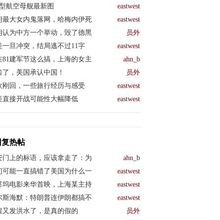
04型航空母舰最新图
eastwest
朗最大女内鬼落网，哈梅内伊死
eastwest
朗认为中方一个举动，毁了德黑
员外
美一旦冲突，结局逃不过11字
eastwest
在81建军节这么搞，上海的女主
ahn_b
口了，美国承认中国！
员外
欧刚回，一些旅行经历与感受
eastwest
美直接开战可能性大幅降低
eastwest
回复热帖
安门上的标语，应该拿走了：为
ahn_b
们可能一直搞错了美国为什么一
eastwest
莱坞电影来华首映，上海某主持
eastwest
尔斯海默：特朗普连伊朗都搞不
eastwest
煌又发洪水了，是真的假的
员外