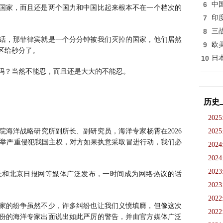
6
中
国家，而且还是两个国力和中国比起来根本不在一个档次的
7
印
8
三
话，那菲律宾就是一个分分钟被我们灭掉的国家，他们居然
9
欧
区给秒分了。
10
日
吗？当然不能忍，而且还是大大的不能忍。
历史
2025
海洋战略研究所副所长、副研究员，海洋专家杨霄在2026
2025
菲此举严重侵犯我国主权，对方如果执意采取冒进行动，我们必
2024
2024
2023
天和北京日报网等媒体广泛发布，一时间成为网络热议的话
2023
2022
家的纷争虽然不少，许多纠纷也让我们义愤填膺，但像这次
2022
份的海洋专家出面说出如此严厉的警告，并由官方媒体广泛