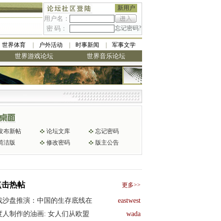
新用户
用户名：
密 码：
忘记密码?
世界体育
户外活动
时事新闻
军事文学
世界游戏论坛
世界音乐论坛
发布新帖
论坛文库
忘记密码
简洁版
修改密码
版主公告
点击热帖
更多>>
战沙盘推演：中国的生存底线在
eastwest
度人制作的油画: 女人们从欧盟
wada