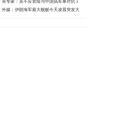
:
美专家：美不应冒险与中国搞军事对抗 z
:
外媒：伊朗海军最大舰艇今天凌晨突发大