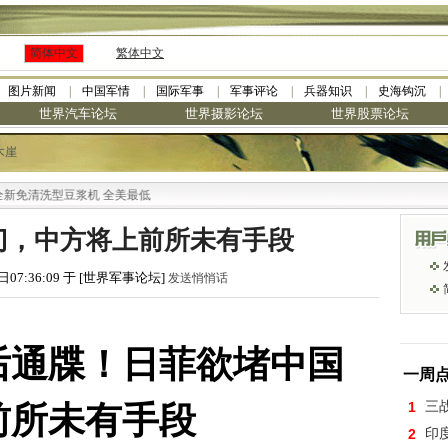
简体中文
繁体中文
图片新闻
中国军情
国际军事
军事评论
兵器知识
史海钩沉
世界汽车论坛
世界摄影论坛
世界股票论坛
木崖
型豆浆机 全美最低
门，中方将上前所未有手段
日07:36:09 于 [世界军事论坛]
发送悄悄话
后通牒！日菲欲堵中国
一周
1
三
前所未有手段
2
印