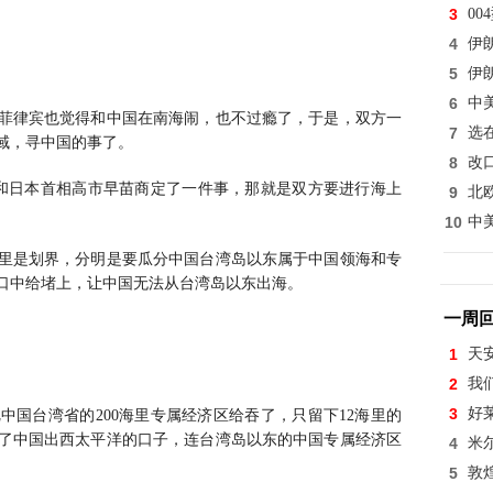
3
0
4
伊
5
伊
6
中
菲律宾也觉得和中国在南海闹，也不过瘾了，于是，双方一
7
选
域，寻中国的事了。
8
改
，和日本首相高市早苗商定了一件事，那就是双方要进行海上
9
北
10
中
里是划界，分明是要瓜分中国台湾岛以东属于中国领海和专
口中给堵上，让中国无法从台湾岛以东出海。
一周
1
天
2
我
3
好
国台湾省的200海里专属经济区给吞了，只留下12海里的
了中国出西太平洋的口子，连台湾岛以东的中国专属经济区
4
米
5
敦