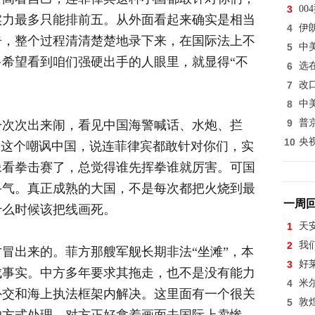
3
0
实力最多只能排前五。从外面看起来确实是相当
4
伊
告，整个过程清清楚楚地录下来，在国际法上不
5
中
希望看到咱们强硬出手的人眼里，就显得“不
6
选
7
改
8
中
9
普
一次次出来闹，看见中国海警喊话、水炮、拦
10
央
拿这个嘲讽中国，说连菲律宾都敢针对你们，实
像看拳击赛了，总觉得谁先挥拳谁就厉害。可国
斗气。真正成熟的大国，不是每次都把火烧到最
一周
什么时候该把线画死。
1
天
2
我
冒出来的。菲方那艘军舰长期非法“坐滩”，本
3
好
成事实。中方多年要求其拖走，也不是没有能力
4
米
外交和海上执法框架内解决。这里面有一个很关
5
敦