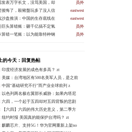
国发表万字长文，没骂美国，却
员外
度後悔了，殺豬盤玩多了沒人信
eastwest
战沙盘推演：中国的生存底线在
eastwest
美巨头算错账：砸千亿搞不定氢
员外
本算错一笔账：以为能靠特种钢
员外
上的今天：回复热帖
:
印度经济发展的成色有多高？ zt
:
美媒：台湾地区有500名美军人员，是之前
:
中国“基础研究不行”而产业全球前列 z
:
以色列两名极右翼部长威胁：如果内塔尼
:
六四，一个起于五四却对五四背叛的悲剧
:
【六四】六四的伟大历史意义，第二季方
:
纽约时报 美国真的能保护台湾吗？ zt
:
麒麟芯片、支持5G！华为官网重新上架no