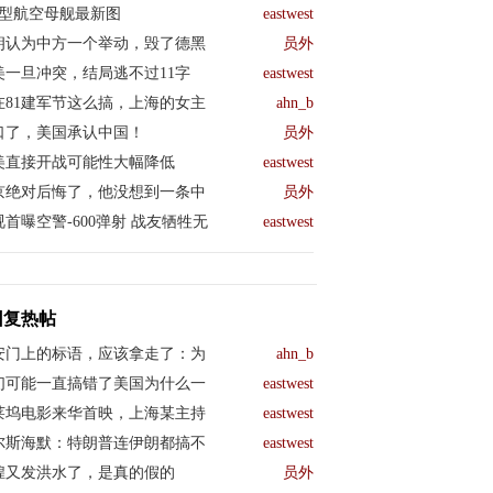
04型航空母舰最新图
eastwest
朗认为中方一个举动，毁了德黑
员外
美一旦冲突，结局逃不过11字
eastwest
在81建军节这么搞，上海的女主
ahn_b
口了，美国承认中国！
员外
美直接开战可能性大幅降低
eastwest
京绝对后悔了，他没想到一条中
员外
视首曝空警-600弹射 战友牺牲无
eastwest
回复热帖
安门上的标语，应该拿走了：为
ahn_b
们可能一直搞错了美国为什么一
eastwest
莱坞电影来华首映，上海某主持
eastwest
尔斯海默：特朗普连伊朗都搞不
eastwest
煌又发洪水了，是真的假的
员外