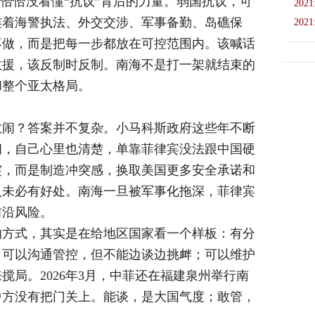
，恰恰没看懂“抗议”背后的力量。弱国抗议，可
2021
连着海警执法、外交交涉、军事备勤、岛礁保
2021
不做，而是把每一步都放在可控范围内。该喊话
救援，该反制时反制。南海不是打一架就结束的
和整个亚太格局。
敢闹？答案并不复杂。小马科斯政府这些年不断
间，自己心里也清楚，单靠菲律宾没法跟中国硬
突，而是制造冲突感，换取美国更多安全承诺和
人未必有好处。南海一旦被军事化拖深，菲律宾
前沿风险。
的方式，其实是在给地区国家看一个样板：有分
；可以沟通管控，但不能边谈边挑衅；可以维护
搅局。2026年3月，中菲还在福建泉州举行南
中方没有把门关上。能谈，是大国气度；敢管，