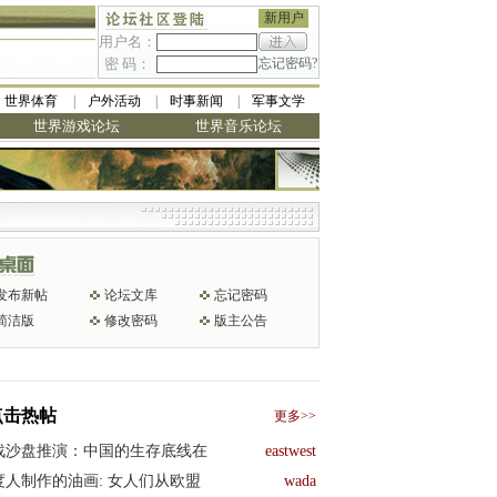
新用户
用户名：
密 码：
忘记密码?
世界体育
户外活动
时事新闻
军事文学
世界游戏论坛
世界音乐论坛
最低
发布新帖
论坛文库
忘记密码
简洁版
修改密码
版主公告
点击热帖
更多>>
战沙盘推演：中国的生存底线在
eastwest
度人制作的油画: 女人们从欧盟
wada