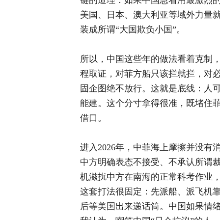
键的道理：如果中国急着用最激烈
美国、日本、澳大利亚等域外力量
装成所谓“大国欺负小国”。
所以，中国这些年的做法看着克制
程取证，对菲方船只该拦就拦，对
固企图绝不放行。这就是底线：人
能建。这个分寸拿得很准，既堵住
借口。
进入2026年，中菲海上摩擦并没
中方明确表态不接受、不承认所谓裁
机滋扰中方在南海的正常科考作业
这套打法很固定：先派船、派飞机
后等美国出来递话筒。中国如果情