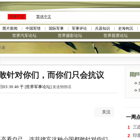
简体中文
繁体中文
图片新闻
中国军情
国际军事
军事评论
兵器知识
史海钩沉
世界汽车论坛
世界摄影论坛
世界股票论坛
木崖
·
九阳全新免清洗型豆浆机 全美
敢针对你们，而你们只会抗议
日03:30:46 于 [世界军事论坛]
发送悄悄话
关注
一周
1
三
2
印
要高看自己，连菲律宾这种小国都敢针对你们，