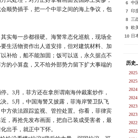
的方式处理，对方正好拿着画面去国际上卖惨，
6
中
就会顺势插手，把一个中菲之间的海上争议，包
7
印
8
三
9
欧
10
日
，其实每一步都很硬。海警常态化巡航，现场全
必要生活物资作出人道安排，但对建筑材料、加
可以补给，船不能加固；饭可以送，永久据点不
历史
菲方的小算盘，又不给外部势力留下扩大事端的
2025
2025
2024
有消停。3月，菲方还在拿所谓南海仲裁案炒作，
2024
决。5月，中国海警又披露，菲海岸警卫队飞
2023
，中方依法跟踪监视、管控处置。你看，菲律宾
2023
靠近，再抢先发布画面，把自己装成受害者，最
2022
绪化出手，就正中下怀。
2022