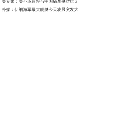
:
美专家：美不应冒险与中国搞军事对抗 z
:
外媒：伊朗海军最大舰艇今天凌晨突发大