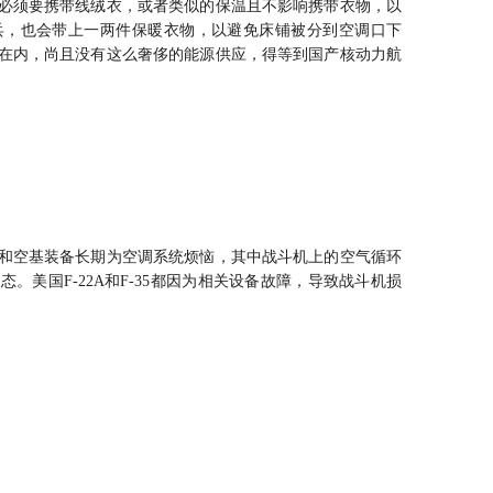
必须要携带线绒衣，或者类似的保温且不影响携带衣物，以
兵，也会带上一两件保暖衣物，以避免床铺被分到空调口下
在内，尚且没有这么奢侈的能源供应，得等到国产核动力航
和空基装备长期为空调系统烦恼，其中战斗机上的空气循环
。美国F-22A和F-35都因为相关设备故障，导致战斗机损