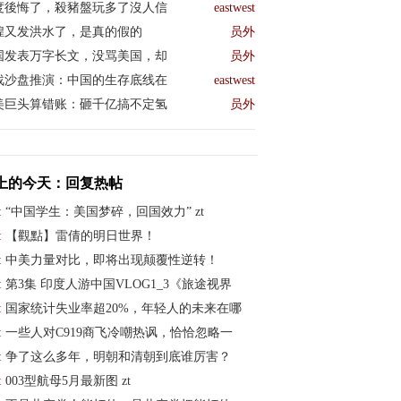
度後悔了，殺豬盤玩多了沒人信
eastwest
煌又发洪水了，是真的假的
员外
国发表万字长文，没骂美国，却
员外
战沙盘推演：中国的生存底线在
eastwest
美巨头算错账：砸千亿搞不定氢
员外
上的今天：回复热帖
:
“中国学生：美国梦碎，回国效力” zt
:
【觀點】雷倩的明日世界！
:
中美力量对比，即将出现颠覆性逆转！
:
第3集 印度人游中国VLOG1_3《旅途视界
:
国家统计失业率超20%，年轻人的未来在哪
:
一些人对C919商飞冷嘲热讽，恰恰忽略一
:
争了这么多年，明朝和清朝到底谁厉害？
:
003型航母5月最新图 zt