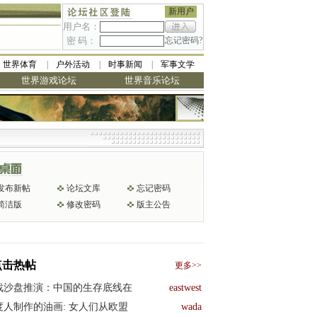
新用户
用户名：
密 码：
忘记密码?
世界体育
户外活动
时事新闻
军事文学
世界游戏论坛
世界音乐论坛
发布新帖
论坛文库
忘记密码
简洁版
修改密码
版主公告
点击热帖
更多>>
战沙盘推演：中国的生存底线在
eastwest
度人制作的油画: 女人们从欧盟
wada