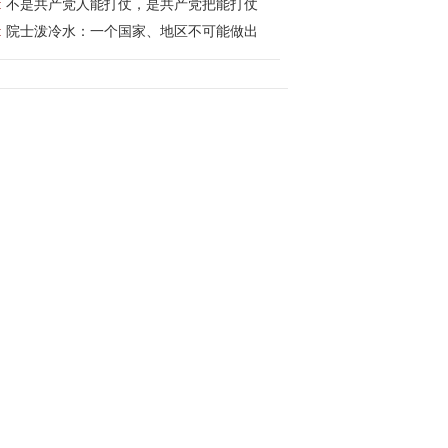
:
不是共产党人能打仗，是共产党把能打仗
:
院士泼冷水：一个国家、地区不可能做出