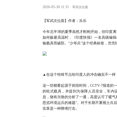
2026-05-30 11:31
·
军武次位面
【军武次位面】作者：乐乐
今年北半球的夏季虽然才刚刚开始，但印度离
如何躲避高温时，《印度快报》一名高级编辑
输载具而破防。“少爷兵”这个经典标签，兜兜
▲在这个特殊节点给印度人的冲击确实不一样
这一切都要起源于前段时间，CCTV-7报道
的轮式载具，并提到为保障人员安全，车内设
息，饶有兴致的分析了一通，高度认可了暖气
恶劣环境运兵的难题”。对于长期不重视士兵
实算是一种降维打击。