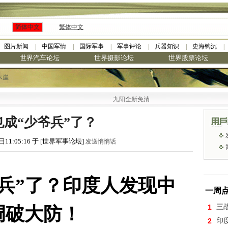
简体中文
繁体中文
图片新闻
中国军情
国际军事
军事评论
兵器知识
史海钩沉
世界汽车论坛
世界摄影论坛
世界股票论坛
木崖
·
九阳全新免清洗型豆浆机 全美最低
成“少爷兵”了？
日11:05:16 于 [世界军事论坛]
发送悄悄话
兵”了？印度人发现中
一周
1
三
调破大防！
2
印