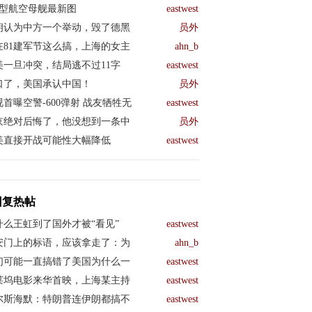
04型航空母舰最新图
eastwest
朗认为中方一个举动，毁了德黑
员外
在81建军节这么搞，上海的女主
ahn_b
美一旦冲突，结局逃不过11字
eastwest
口了，美国承认中国！
员外
视首曝空警-600弹射 战友牺牲无
eastwest
京绝对后悔了，他没想到一条中
员外
美直接开战可能性大幅降低
eastwest
回复热帖
什么王虹到了国外才被“看见”
eastwest
安门上的标语，应该拿走了：为
ahn_b
们可能一直搞错了美国为什么一
eastwest
莱坞电影来华首映，上海某主持
eastwest
尔斯海默：特朗普连伊朗都搞不
eastwest