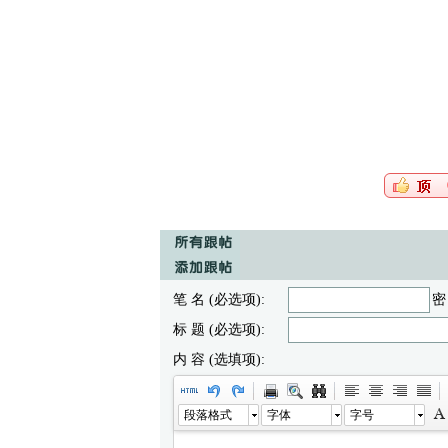
笔 名 (必选项):
密
标 题 (必选项):
内 容 (选填项):
段落格式
字体
字号