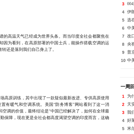
3
0
4
伊
5
选
6
中
7
改
谱的高温天气已经成为世界头条。而当印度全社会都聚焦在
却因为看到，在高原部署的中国士兵，能操作搭载空调的运
8
央
转转还是落到我们自己身上了。
9
普
10
中
一周
1
为
的一场高原训练，其中出现了一款疑似最新改进、专供高原使用
2
天
置有暖气和空调系统。美国“防务博客”网站看到了这一消
和空调的价值，最终结论是“中国已经解决了，如何在全球最
3
我
后勤保障，现在更是全社会都高度渴望空调的印度而言，这确
4
好
5
米