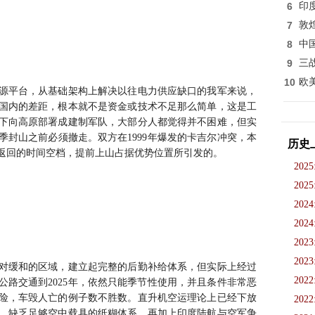
6
印
7
敦
8
中
9
三
10
欧
源平台，从基础架构上解决以往电力供应缺口的我军来说，
国内的差距，根本就不是资金或技术不足那么简单，这是工
下向高原部署成建制军队，大部分人都觉得并不困难，但实
封山之前必须撤走。双方在1999年爆发的卡吉尔冲突，本
历史
返回的时间空档，提前上山占据优势位置所引发的。
2025
2025
2024
2024
2023
2023
对缓和的区域，建立起完整的后勤补给体系，但实际上经过
2022
路交通到2025年，依然只能季节性使用，并且条件非常恶
险，车毁人亡的例子数不胜数。直升机空运理论上已经下放
2022
，缺乏足够空中载具的纸糊体系。再加上印度陆航与空军争