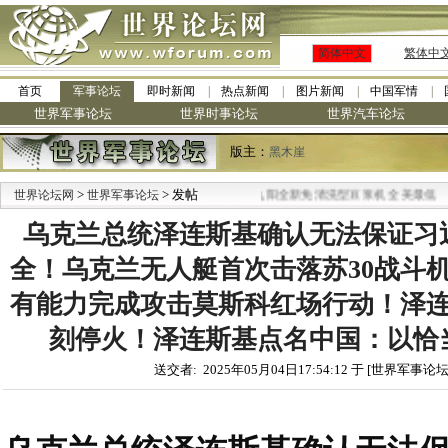
简体中文
繁体中
首页
军事论坛
即时新闻
热点新闻
图片新闻
中国军情
世界军事论坛
世界时事论坛
世界汽车论坛
版主：
黑木崖
>
> 发帖
·
世界论坛网
世界军事论坛
九阳全新免清洗型豆浆机 全美最低
乌克兰总统泽连斯基确认无法保证习
全！乌克兰无人艇首次击落苏30战斗
有能力完成攻击莫斯科红场行动！泽
刻停火！泽连斯基点名中国：以恰
送交者: 2025年05月04日17:54:12 于 [世界军事论坛