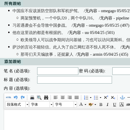
中国应不应该派防空部队和军机护驾。
/无内容
- omegago 05/05/2
两架预警机，一个中队J20，两个中队J16。
/无内容
- pipeline
习若遇袭会不会导致中国参战。
/无内容
- omegago 05/05/25 (497)
他在这里说的都是有根据的。
/无内容
- uu 05/04/25 (501)
欧美领导人可以战争期间访问基辅，习也可以访问莫斯科。
萨沙的言论不能轻信。此人为了自己网红语不惊人死不休。
/无内
那哥们天天编故事，还挺蒙人
/无内容
- armin 05/04/25 (435)
笔 名 (必选项):
密 码 (必选项):
标 题 (必选项):
内 容 (选填项):
段落格式
字体
字号