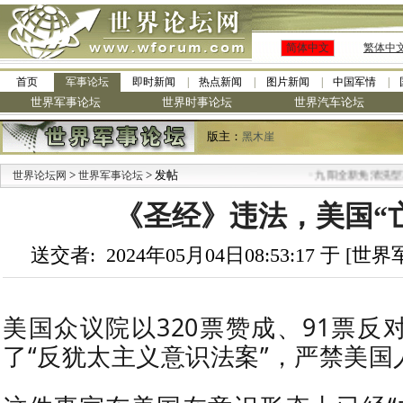
简体中文
繁体中
首页
军事论坛
即时新闻
热点新闻
图片新闻
中国军情
世界军事论坛
世界时事论坛
世界汽车论坛
版主：
黑木崖
>
> 发帖
·
世界论坛网
世界军事论坛
九阳全新免清洗型豆浆机 全
《圣经》违法，美国“
送交者: 2024年05月04日08:53:17 于 [
美国众议院以320票赞成、91票反
了“反犹太主义意识法案”，严禁美国人