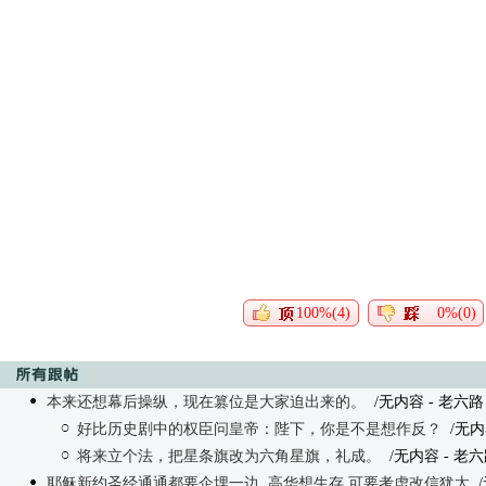
100%(4)
0%(0)
本来还想幕后操纵，现在篡位是大家迫出来的。
/无内容
- 老六路 0
好比历史剧中的权臣问皇帝：陛下，你是不是想作反？
/无内
将来立个法，把星条旗改为六角星旗，礼成。
/无内容
- 老六路
耶稣新约圣经通通都要企埋一边, 高华想生存,可要考虑改信犹太
/