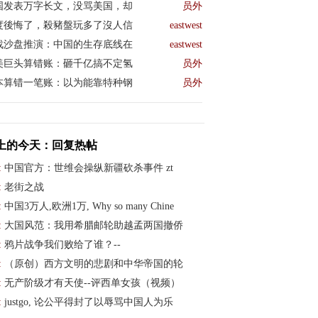
国发表万字长文，没骂美国，却
员外
度後悔了，殺豬盤玩多了沒人信
eastwest
战沙盘推演：中国的生存底线在
eastwest
美巨头算错账：砸千亿搞不定氢
员外
本算错一笔账：以为能靠特种钢
员外
上的今天：回复热帖
:
中国官方：世维会操纵新疆砍杀事件 zt
:
老街之战
:
中国3万人,欧洲1万, Why so many Chine
:
大国风范：我用希腊邮轮助越孟两国撤侨
:
鸦片战争我们败给了谁？--
:
（原创）西方文明的悲剧和中华帝国的轮
:
无产阶级才有天使--评西单女孩（视频）
:
justgo, 论公平得封了以辱骂中国人为乐