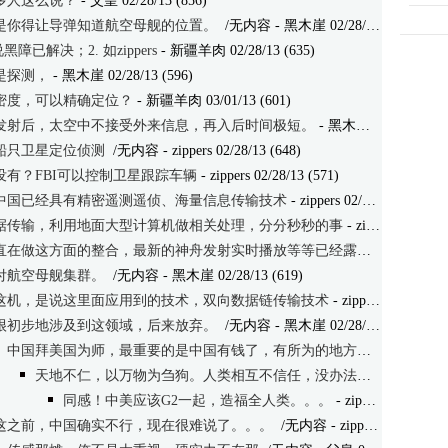
多人这么说？
- 父皇 02/28/13 (856)
是你得让导弹知道航空母舰的位置。
/无内容
- 黑木崖 02/28/13 (675)
已解决；2. 如zippers
- 新疆羊肉 02/28/13 (635)
是探测，
- 黑木崖 02/28/13 (596)
密度，可以精确定位？
- 新疆羊肉 03/01/13 (601)
发射后，太空中不接受外来信息，再入后时间极短。
- 黑木崖 03/01/13 (594)
船只卫星定位侦测
/无内容
- zippers 02/28/13 (648)
没有？FBI可以控制卫星跟踪车辆
- zippers 02/28/13 (571)
中国已经具有精密遥测遥侦、海量信息传输技术
- zippers 02/28/13 (637)
据传输，利用地面大型计算机做相关处理，分分秒秒的事
- zippers 02/28/13 (617)
直在做这方面的整合，最新的神舟发射实时播放等等已经露出
- zippers 02/
付航空母舰集群。
/无内容
- 黑木崖 02/28/13 (619)
这机，是说这里面应用到的技术，双向数据链传输技术
- zippers 02/28/13 (624)
很初步地涉及到这领域，后来放弃。
/无内容
- 黑木崖 02/28/13 (631)
中国拜美国为师，最重要的是中国有钱了，有所为的地方下重金
/无内
天地不仁，以万物为刍狗。人类相互不信任，没办法。
/无内容
- 黑
同感！中美应该G2一起，造福全人类。。。
- zippers 02/28/13 (634)
这之前，中国确实不行，现在很难说了。。。
/无内容
- zippers 02/28/13 (616)