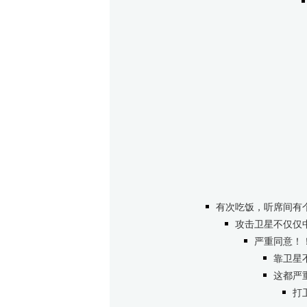
有次吃饭，听席间有
攻击卫星不仅仅
严重同意！
靠卫星
这都严
打