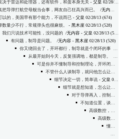
取决于雷达和处理器，还有软件，和蛋本身无关
- 父皇 02/28/13 (514)
真把导弹打航空母舰当会事，网友自己狂高兴而已。
/无内容
- 黑木崖 02/2
可以的，美国早有那个能力，不说而已
- 父皇 02/28/13 (674)
弹数量少不行，常规弹头也很麻烦。
- 黑木崖 02/28/13 (528)
我们只说技术可能性，没问题的
/无内容
- 父皇 02/28/13 (513)
有问题，制导是问题。
/无内容
- 黑木崖 02/28/13 (520)
你又绕回去了，开环都行，制导就是个闭环的事
/无内容
- 父皇 
从最开始到今天，反复强调地，都是制导。
/无内容
- 黑木崖
可是你并不懂制导和控制理论，开环闭环的差别
/无
不管什么人谈制导，就问他怎么让导弹知道航空母舰的位置。
细节决定一切，简单说
- 父皇 02/28/13 (606)
细节就是想知道，怎么让导弹知道航空母舰的位置。
对于导弹再入，控制的困难远大于传感的困难
不知道位置，谈控制没意思。
高级数控，贵不在传感
- 父
高级数控怎么让导弹知道航母位置？
懂控制的自然懂
目前没有看