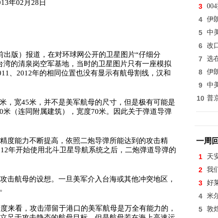
013年02月28日
3
0
4
伊
5
中
6
改
前出版）报道，在对环球网公开的卫星图片“仔细分
7
选
台湾的清泉岗空军基地，当时的卫星图片只有一座模拟
8
伊
011、2012年的相同位置也没有显示有航母割线，汉和
9
中
10
普
88米，宽45米，并不是美军航母的尺寸，但是极有可能是
180米（连同附属建筑），宽度70米。因此关于弹道导弹
精度能力不断提高，依照二炮导弹所能达到的攻击精
一周
012年开始使用北斗卫星导航系统之后，二炮弹道导弹的
1
天
2
我
攻击航母的设想。一旦美军介入台海或其他冲突地区，
3
好
。
4
米
精度来看，攻击滞留于港口的美军航母是万全有能力的，
5
敦
立足于攻击静态的航母目标。但是航母若在海上高速运