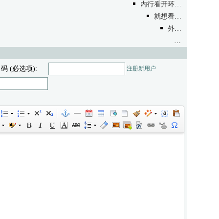
内行看开环精度...
/无内
就想看制导。
/无内
外行话，见上
/
没有看到内
 码 (必选项):
注册新用户