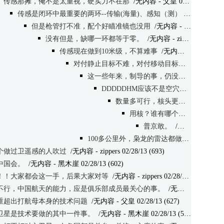
传感那摊，俺不是太重视，硬实力不在那
/无内容
- 父皇 02/28/13 (632)
传感是闭环中最重要的两环--传输(海量)、感知（测）
/无内容
- zip
但是枪管打不准，配个好瞄准镜也没用
/无内容
- 父皇 02/28/13 (649)
没有但是，缺哪一环都等于零。
/无内容
- zippers 02/28/13 (634)
传感现在做到10米级，不算难事
/无内容
- 父皇 02/28/
对付静止目标不难，对付移动目标，需要在再入大气层前最后修正
这一些年来，制导的事，仍没看到公开的资料说能解决。
DDDDDHM应该不是空穴来风，要不就是自欺欺人的心理战
数量多可行，核头更简单。
/无内
用核？谁有哪个胆？
- zippers 
普京敢。
/无内容
- 黑木崖 0
100多公里外，枭龙的雷达都做得到，出黑障还会再看一次
个做过卫遥感的人吹过
/无内容
- zippers 02/28/13 (693)
中国会。
/无内容
- 黑木崖 02/28/13 (602)
！！大家都会这一手，后果大家对等
/无内容
- zippers 02/28/13 (585)
不行，中国航天的能力，应是俱乐部成员最关心的事。
/无内容
- 黑木崖 02/
重超出打航母本身的技术问题
/无内容
- 父皇 02/28/13 (627)
卫星是技术要做的其中一件事。
/无内容
- 黑木崖 02/28/13 (590)