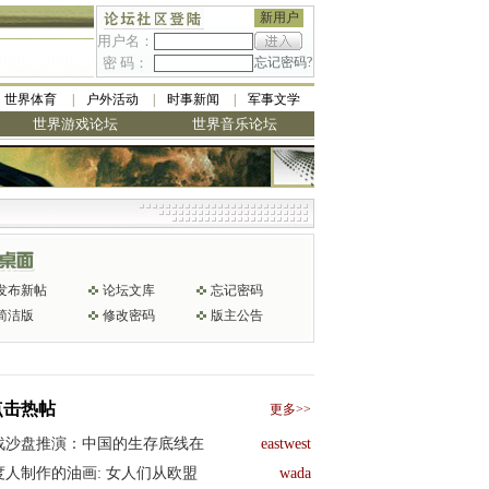
新用户
用户名：
密 码：
忘记密码?
世界体育
户外活动
时事新闻
军事文学
世界游戏论坛
世界音乐论坛
发布新帖
论坛文库
忘记密码
简洁版
修改密码
版主公告
点击热帖
更多>>
战沙盘推演：中国的生存底线在
eastwest
度人制作的油画: 女人们从欧盟
wada