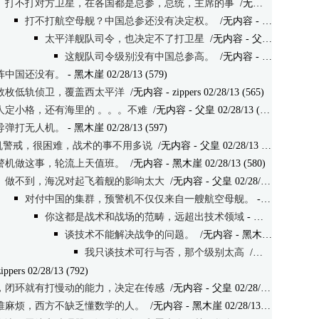
打不打对方卫星，在各国都是总参，总统，主席的事
/无内容
- 父皇 02/2
打不打航空母舰？中国总参还没有决定权。
/无内容
- 黑木崖 02/28/13 (644)
太平洋舰队司令，也决定不了打卫星
/无内容
- 父皇 02/28/13 (633)
这舰队司令级别没有中国总参高。
/无内容
- 黑木崖 02/28/13 (579)
阵中国还没有。
- 黑木崖 02/28/13 (579)
数枚低轨侦卫，覆盖西太平洋
/无内容
- zippers 02/28/13 (565)
人定小格，还有海里的 。。。不难
/无内容
- 父皇 02/28/13 (568)
导弹打无人机。
- 黑木崖 02/28/13 (597)
7开机警戒，很困难，战术的事不用多说
/无内容
- 父皇 02/28/13 (591)
警机做这事，轮流上天值班。
/无内容
- 黑木崖 02/28/13 (580)
做不到，海况对起飞着舰的影响太大
/无内容
- 父皇 02/28/13 (555)
对付中国的集群，预警机不仅仅来自一艘航空母舰。
- 黑木崖 02/28/13 (624)
你这都是战术和战场的范畴，远超出技术领域
- 父皇 02/28/13 (604)
谈技术不能解决战争的问题。
/无内容
- 黑木崖 02/28/13 (618)
我只谈技术可行与否，那个级别太高
/无内容
- 父皇 02
ippers 02/28/13 (792)
，闭环就有打慢动的能力，决定在传感
/无内容
- 父皇 02/28/13 (509)
堆麻烦，西方不缺乏懂数学的人。
/无内容
- 黑木崖 02/28/13 (498)