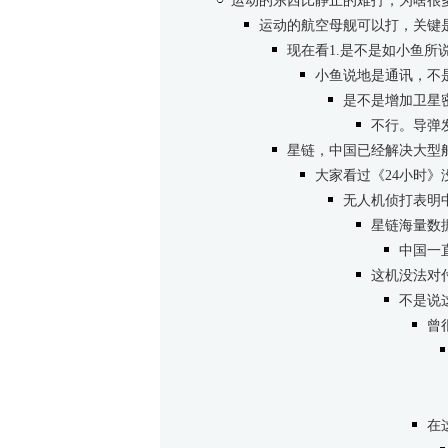
运动的东西比静止的难打，为啥很
运动的航空母舰可以打，关键
现在看1.是不是如小鱼所说黑障
小鱼说地是通讯，不
是不是增加卫星
不行。导弹
星链，中国已经解决大型
大家看过《24小时》
无人机侦打表明
星链海量数
中国一
这机没法对
不是说
曾
在