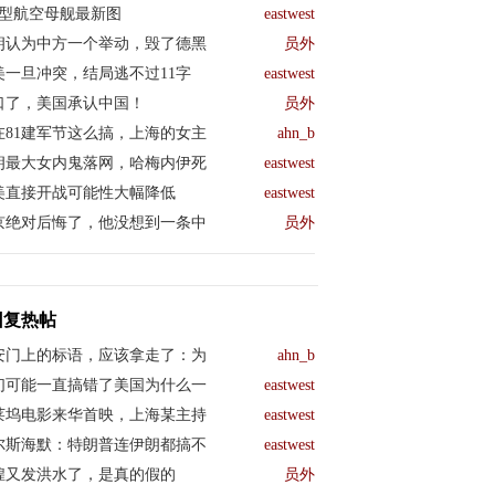
04型航空母舰最新图
eastwest
朗认为中方一个举动，毁了德黑
员外
美一旦冲突，结局逃不过11字
eastwest
口了，美国承认中国！
员外
在81建军节这么搞，上海的女主
ahn_b
朗最大女内鬼落网，哈梅内伊死
eastwest
美直接开战可能性大幅降低
eastwest
京绝对后悔了，他没想到一条中
员外
回复热帖
安门上的标语，应该拿走了：为
ahn_b
们可能一直搞错了美国为什么一
eastwest
莱坞电影来华首映，上海某主持
eastwest
尔斯海默：特朗普连伊朗都搞不
eastwest
煌又发洪水了，是真的假的
员外