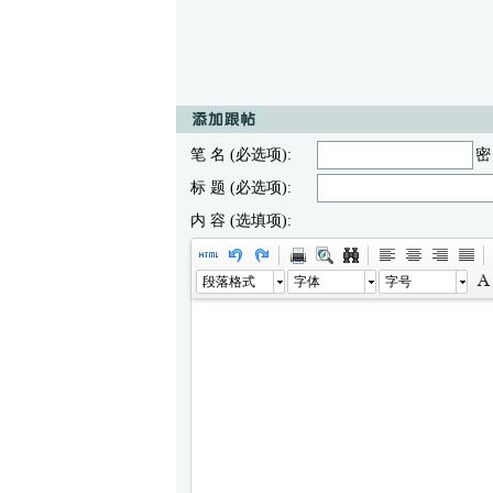
笔 名 (必选项):
密
标 题 (必选项):
内 容 (选填项):
段落格式
字体
字号