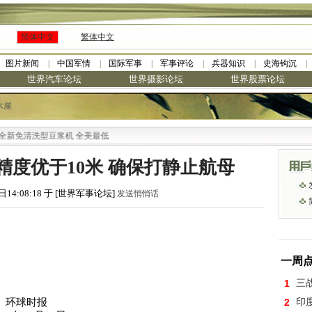
简体中文
繁体中文
图片新闻
中国军情
国际军事
军事评论
兵器知识
史海钩沉
世界汽车论坛
世界摄影论坛
世界股票论坛
木崖
洗型豆浆机 全美最低
度优于10米 确保打静止航母
日14:08:18 于 [世界军事论坛]
发送悄悄话
一周
1
三
环球时报
2
印