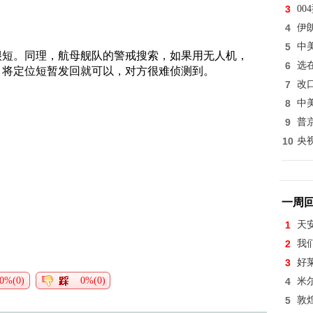
3
0
4
伊
5
中
很短。同理，航母舰队的警戒搜索，如果用无人机，
6
选
，将定位短暂发回就可以，对方很难侦测到。
7
改
8
中
9
普
10
央
一周
1
天
2
我
3
好
0%(0)
0%(0)
4
米
5
敦