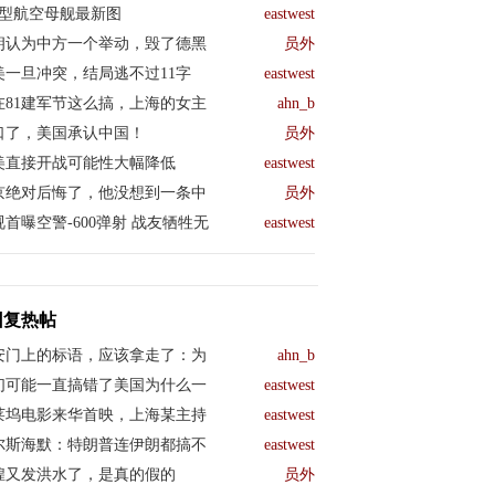
04型航空母舰最新图
eastwest
朗认为中方一个举动，毁了德黑
员外
美一旦冲突，结局逃不过11字
eastwest
在81建军节这么搞，上海的女主
ahn_b
口了，美国承认中国！
员外
美直接开战可能性大幅降低
eastwest
京绝对后悔了，他没想到一条中
员外
视首曝空警-600弹射 战友牺牲无
eastwest
回复热帖
安门上的标语，应该拿走了：为
ahn_b
们可能一直搞错了美国为什么一
eastwest
莱坞电影来华首映，上海某主持
eastwest
尔斯海默：特朗普连伊朗都搞不
eastwest
煌又发洪水了，是真的假的
员外