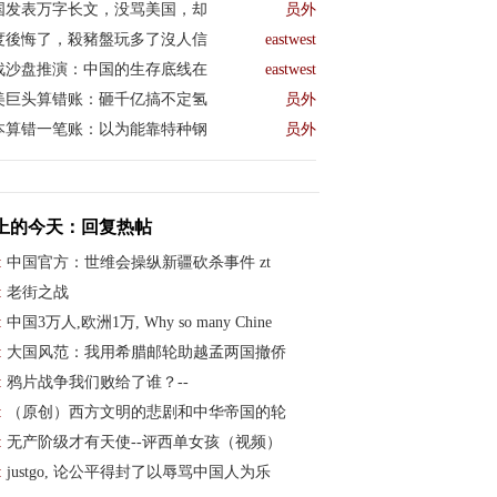
国发表万字长文，没骂美国，却
员外
度後悔了，殺豬盤玩多了沒人信
eastwest
战沙盘推演：中国的生存底线在
eastwest
美巨头算错账：砸千亿搞不定氢
员外
本算错一笔账：以为能靠特种钢
员外
上的今天：回复热帖
:
中国官方：世维会操纵新疆砍杀事件 zt
:
老街之战
01/13 (596)
:
中国3万人,欧洲1万, Why so many Chine
:
大国风范：我用希腊邮轮助越孟两国撤侨
:
鸦片战争我们败给了谁？--
:
（原创）西方文明的悲剧和中华帝国的轮
:
无产阶级才有天使--评西单女孩（视频）
:
justgo, 论公平得封了以辱骂中国人为乐