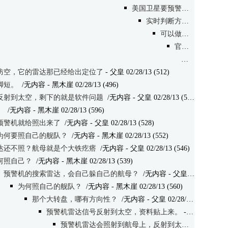
美国卫星要预警中国导弹发射。
实时判断方位很困难
/无
可以做到。
/无内容
-
官方资料？
/无
同样问题，
防空，它的雷达那已经给出定位了
- 父皇 02/28/13 (512)
脚短。
/无内容
- 黑木崖 02/28/13 (496)
反射到太空，剩下的就是软件问题
/无内容
- 父皇 02/28/13 (522)
。
/无内容
- 黑木崖 02/28/13 (596)
预警机就给照出来了
/无内容
- 父皇 02/28/13 (528)
为何要照自己的舰队？
/无内容
- 黑木崖 02/28/13 (552)
达还不照？航母就是个大铁疙瘩
/无内容
- 父皇 02/28/13 (546)
何照自己？
/无内容
- 黑木崖 02/28/13 (539)
预警机的搜索雷达，会自己躲自己的航母？
/无内容
- 父皇 02/28/13 (541)
为何照自己的舰队？
/无内容
- 黑木崖 02/28/13 (560)
那个大转盘，哪有方向性？
/无内容
- 父皇 02/28/13 (552)
预警机雷达信号反射到太空，资料贴上来。
- 黑木崖 02/28/13 (535)
预警机雷达会照射到航母上，反射到太空
/无内容
- 父