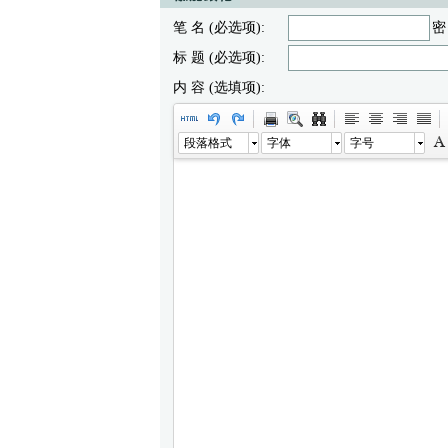
笔 名 (必选项):
密
标 题 (必选项):
内 容 (选填项):
段落格式
字体
字号