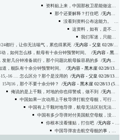
资料贴上来，中国那枚卫星能做这事？
/无内容
-
那个还要解释？打住吧
/无内容
- 父皇 02/28/
没看到资料公布这能力。
/无内容
- 黑木崖
这资料，如有，是不是密级的？
/
我们军迷，只能看到公开的。
/24都行，让你无法喘气，累也得累死
/无内容
- 父皇 02/28/13 (518)
7移动，如何怎么移，航母有十余分钟预警时间。
/无内容
- 黑木崖 02/28/13 (532)
，发射几分钟准备就行，那个问题比航母躲容易的多
/无内容
- 父皇 02/28/
知道，舰队有十余分钟预警时间。
/无内容
- 黑木崖 02/28/13 (563)
-15,-16 .... 怎么区分？那个是没用的
/无内容
- 父皇 02/28/13 (560)
15与16，那个不要十余分钟？
/无内容
- 黑木崖 02/28/13 (530)
俺说的是上千颗，对地的你也得警戒，做不到
/无内容
- 父皇 02/28/
中国如果一次动用上千枚导弹打航空母舰，可行。
/无内容
- 黑
中国有上千颗对地导弹，航母无法区别无法预警
/无内容
-
中国有多少导弹对付美国航空母舰，没公开资料透露。
你根本没看懂贴，打住吧
/无内容
- 父皇 02/28/13 (570)
中国导弹攻击航空母舰的事，一直在注意，