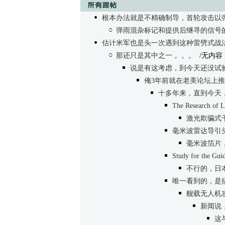
根本办法就是不精确制导，首轮攻击以
弹雨混杂标记和提供后继寻的信号
估计米军也是头一次遇到这种雷劈式战
那还只是其中之一 。。。
/无内容
说是有这考虑，到今天还没试
俺3年前就在老美论坛上
十多年来，直到今天
The Research of L
激光欺骗式干
毫米波雷达导引
毫米波箔片
Study for the Gu
不行的，日
唯一看到的，是搞
舰载无人机
新闻说
这