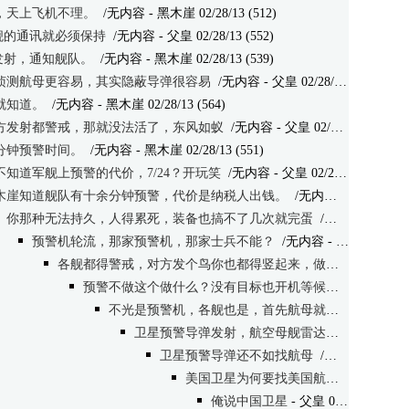
，天上飞机不理。
/无内容
- 黑木崖 02/28/13 (512)
和舰的通讯就必须保持
/无内容
- 父皇 02/28/13 (552)
弹发射，通知舰队。
/无内容
- 黑木崖 02/28/13 (539)
侦测航母更容易，其实隐蔽导弹很容易
/无内容
- 父皇 02/28/13 (568)
就知道。
/无内容
- 黑木崖 02/28/13 (564)
方发射都警戒，那就没法活了，东风如蚁
/无内容
- 父皇 02/28/13 (554)
分钟预警时间。
/无内容
- 黑木崖 02/28/13 (551)
不知道军舰上预警的代价，7/24？开玩笑
/无内容
- 父皇 02/28/13 (600)
木崖知道舰队有十余分钟预警，代价是纳税人出钱。
/无内容
- 黑木崖 02/2
你那种无法持久，人得累死，装备也搞不了几次就完蛋
/无内容
- 父皇 02
预警机轮流，那家预警机，那家士兵不能？
/无内容
- 黑木崖 02/28/13 (551)
各舰都得警戒，对方发个鸟你也都得竖起来，做不到
/无内容
-
预警不做这个做什么？没有目标也开机等候，那家不是？
不光是预警机，各舰也是，首先航母就无法战斗操作了
卫星预警导弹发射，航空母舰雷达临时关机。
- 
卫星预警导弹还不如找航母
/无内容
- 父皇 02
美国卫星为何要找美国航空母舰？
/无
俺说中国卫星
- 父皇 02/28/13 (624)