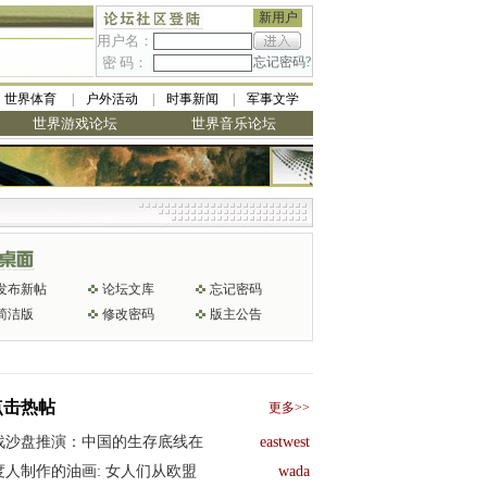
新用户
用户名：
密 码：
忘记密码?
世界体育
户外活动
时事新闻
军事文学
世界游戏论坛
世界音乐论坛
发布新帖
论坛文库
忘记密码
简洁版
修改密码
版主公告
点击热帖
更多>>
战沙盘推演：中国的生存底线在
eastwest
度人制作的油画: 女人们从欧盟
wada