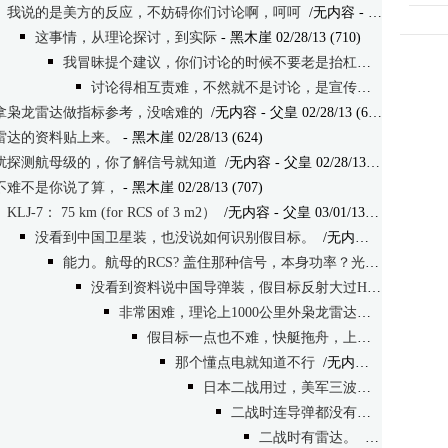
我说的是美方的反应，不妨碍你们讨论啊，呵呵
/无内容
- duero 02/28/13 (685)
这事情，从理论探讨，到实际
- 黑木崖 02/28/13 (710)
我冒昧提个建议，你们讨论的时候不要老是抬杠行不：）
/无
讨论得相互责难，不然就不是讨论，是宣传。
/无内容
- 黑
拿枭龙雷达做指标参考，没啥难的
/无内容
- 父皇 02/28/13 (623)
雷达的资料贴上来。
- 黑木崖 02/28/13 (624)
扰探测航母级的，你了解信号就知道
/无内容
- 父皇 02/28/13 (662)
不难不是你说了算，
- 黑木崖 02/28/13 (707)
KLJ-7： 75 km (for RCS of 3 m2）
/无内容
- 父皇 03/01/13 (666)
没看到中国卫星装，也没说如何识别假目标。
/无内容
- 黑木崖 03/0
能力。航母的RCS? 盖住那种信号，本身功率？光说没用
/无内
没看到资料说中国导弹装，假目标反射大过HM很难吗？
非常困难，理论上1000公里外枭龙雷达都能看见航母
假目标一点也不难，快艇拖舟，上面装反射源。
那个懂点电就知道不行
/无内容
- 父皇 03/01/
日本二战用过，美军三波攻击也没成功，懂这次的人很少。
二战时连导弹都没有，现在军舰还用箔条蛋，想别的法
二战时有雷达。
/无内容
- 黑木崖