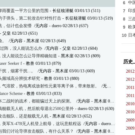
6
中
弹雨覆盖一平方公里的范围
- 长征核潜艇 03/01/13 (511)
7
印
的子弹头，第二轮攻击针对性打击
- 长征核潜艇 03/01/13 (519)
8
三
法，估计也会发懵
/无内容
- duero 02/28/13 (637)
9
欧
- 父皇 02/28/13 (651)
10
日
验。
/无内容
- 黑木崖 02/28/13 (649)
推过阵，没人能说怎么办
/无内容
- 父皇 02/28/13 (604)
，没人能说怎么让导弹精确知道
- 黑木崖 02/28/13 (809)
历史
aser Seeker f
- 教兽 03/01/13 (879)
扰，烟雾干扰...。
/无内容
- 黑木崖 03/01/13 (669)
2012
头频域高分辨技术研究
- 教兽 03/01/13 (880)
2012
，气溶胶，热电离或放射性元素等离子体，带来散射。
/无内容
- 黑木崖 03/
2011
idance Scheme
- 教兽 03/01/13 (833)
2011
本二战时的战术，都能骗过天上的探测。
/无内容
- 黑木崖 03/01/13 (643)
2010
舰载无人机，然后航母退出2500公里外
- duero 02/28/13 (630)
2010
攻击舰队，还是舰载无人机
- 黑木崖 02/28/13 (652)
2009
，美军X-47B无人机登上航母，这玩意航程远
/无内容
- duero 02/28/13 (645)
2009
与我们讨论导弹攻击舰队，有什么关系？
/无内容
- 黑木崖 02/28/13 (666)