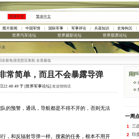
简体中文
繁体中文
图片新闻
中国军情
国际军事
军事评论
兵器知识
史海钩沉
世界汽车论坛
世界摄影论坛
世界股票论坛
木崖
洗型豆浆机 全美最低
非常简单，而且不会暴露导弹
日22:48:49 于 [世界军事论坛]
发送悄悄话
舰队的预警，通讯，导航都是不得不开的，否则无法
一周
1
三
2
印
都行，和反辐射导弹一样。搜索的任务，根本不用开