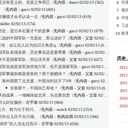
是没有意义的。党派之争而已
/无内容
- duero 02/02/13 (562)
6
印
。
/无内容
- gucci 02/02/13 (601)
7
敦
非脑残才会否认这一点
/无内容
- gucci 02/02/13 (619)
8
中
skiller 02/02/13 (574)
9
三
历史，是日本右翼才干的是事
/无内容
- gucci 02/02/13 (679)
10
欧
二战的中国军队一无是处，那么说好了
/无内容
- 父皇 02/02/13 (625)
宣传，会让后人以为抗日主角是tg
/无内容
- gucci 02/02/13 (644)
国军队表现多孬，历史事实还是要尊重
/无内容
- gucci 02/02/13 (783)
历史
并不是国家军队，所以没关系
/无内容
- 父皇 02/02/13 (627)
国军也就是党军加些地方军，也不是国家军队
- gucci 02/02/13 (625)
2012
国军事援助都是谁拿的？那个能赖掉？
/无内容
- 父皇 02/02/13 (648)
2012
靠外国那丁点支援，中国当时抗不了8年
/无内容
- gucci 02/02/13 (633)
2011
全靠那个，中国自己有啥？
/无内容
- 父皇 02/02/13 (638)
2011
承担战果，一塌糊涂如北宋，头也要负责
/无内容
- 父皇 02/02/13 (593)
2010
那么好征服的
- 古宇庙 02/02/13 (664)
2010
兵力、财力出于四川。
/无内容
- switch 02/02/13 (553)
另外台儿庄不在川湘。
/无内容
- 热风吹雨 02/02/13 (566)
洞开”的人没去过四川
- 古宇庙 02/02/13 (656)