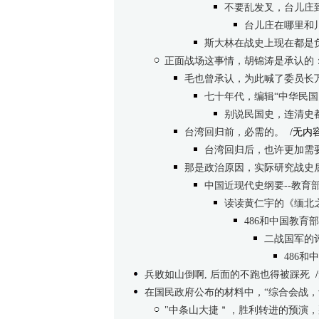
不要乱发叉，台儿庄
台儿庄在哪里和
斯大林在战史上现在都是
正面战场这事情，胡锦涛是承认的
毛也曾承认，为此喊了委员长
七十年代，编辑“中华民
别说民国史，连清史
台湾回归前，必需的。
/无内
台湾回归后，也许更加需
那是政治原因，实际研究战史
中国近现代史纲要--教育
读读黄仁宇的《缅北
486和中国教
二战国军的
486
兵败如山倒啊, 后面的不跑也得被踩死
在国民政府公布的材料中，“综合会战，计
"中条山大捷＂，胜利转进的预演