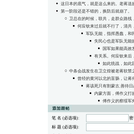
这日本的底气，就是这么来的。老蒋送
第一阶段还是不错的，换防后就崩了。
卫总在的时候，联共，走群众路线
何应钦来过后就不行了，清共
军队无能，指挥愚蠢，和
失民心也是军队无能
国军如果能高效
有关系。何应钦来后
如此统战，如此
中条会战发生在卫立煌被老蒋软禁
曾经的黄河以北的盲肠，让蒋
蒋该死只有割蒙古,善待
内蒙方面，傅作义打
傅作义的察绥军
笔 名 (必选项):
密
标 题 (必选项):