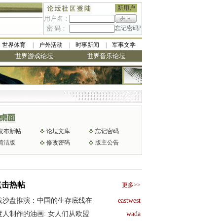
新用户
用户名：
密 码：
忘记密码?
世界体育
户外活动
时事新闻
军事文学
世界游戏论坛
世界音乐论坛
发布新帖
论坛文库
忘记密码
简洁版
修改密码
版主公告
点击热帖
更多>>
战沙盘推演：中国的生存底线在
eastwest
度人制作的油画: 女人们从欧盟
wada