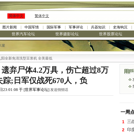
简体中文
繁体中文
图片新闻
中国军情
国际军事
军事评论
兵器知识
史海钩沉
世界汽车论坛
世界摄影论坛
世界股票论坛
木崖
免清洗型豆浆机 全美最低
，遗弃尸体4.2万具，伤亡超过8万
踪;日军仅战死670人，负
日23:01:08 于 [世界军事论坛]
发送悄悄话
一周
1
三
2
印