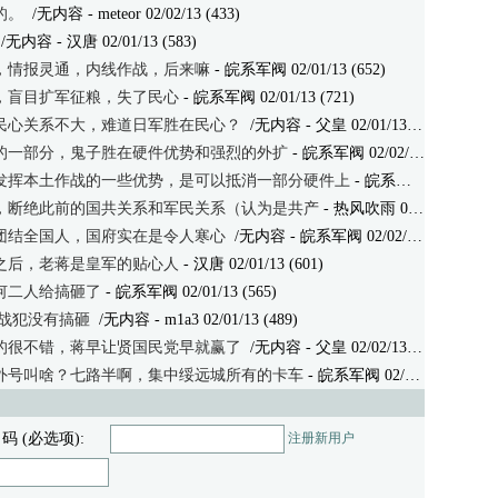
的。
/无内容
- meteor 02/02/13 (433)
/无内容
- 汉唐 02/01/13 (583)
，情报灵通，内线作战，后来嘛
- 皖系军阀 02/01/13 (652)
，盲目扩军征粮，失了民心
- 皖系军阀 02/01/13 (721)
民心关系不大，难道日军胜在民心？
/无内容
- 父皇 02/01/13 (542)
的一部分，鬼子胜在硬件优势和强烈的外扩
- 皖系军阀 02/02/13 (557)
发挥本土作战的一些优势，是可以抵消一部分硬件上
- 皖系军阀 02/02/13 (535)
，断绝此前的国共关系和军民关系（认为是共产
- 热风吹雨 02/02/13 (638)
团结全国人，国府实在是令人寒心
/无内容
- 皖系军阀 02/02/13 (489)
之后，老蒋是皇军的贴心人
- 汉唐 02/01/13 (601)
何二人给搞砸了
- 皖系军阀 02/01/13 (565)
日战犯没有搞砸
/无内容
- m1a3 02/01/13 (489)
的很不错，蒋早让贤国民党早就赢了
/无内容
- 父皇 02/02/13 (505)
外号叫啥？七路半啊，集中绥远城所有的卡车
- 皖系军阀 02/02/13 (475)
 码 (必选项):
注册新用户