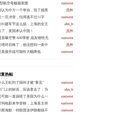
04型航空母舰最新图
eastwest
朗认为中方一个举动，毁了德黑
员外
美一旦冲突，结局逃不过11字
eastwest
在81建军节这么搞，上海的女主
ahn_b
口了，美国承认中国！
员外
视首曝空警-600弹射 战友牺牲无
eastwest
京绝对后悔了，他没想到一条中
员外
美直接开战可能性大幅降低
eastwest
回复热帖
什么王虹到了国外才被“看见”
eastwest
安门上的标语，应该拿走了：为
ahn_b
们可能一直搞错了美国为什么一
eastwest
莱坞电影来华首映，上海某主持
eastwest
尔斯海默：特朗普连伊朗都搞不
eastwest