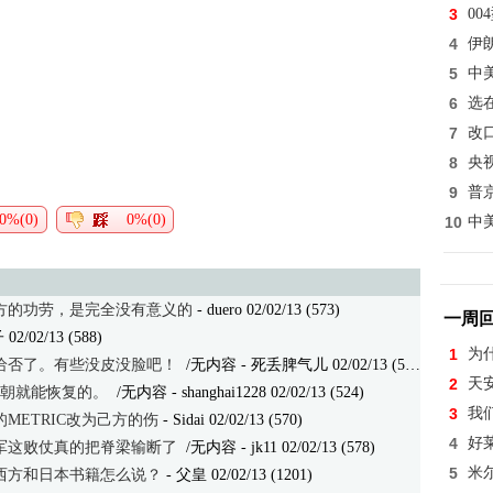
3
0
4
伊
5
中
6
选
7
改
8
央
9
普
0%(0)
0%(0)
10
中
方的功劳，是完全没有意义的
- duero 02/02/13 (573)
一周
2/02/13 (588)
1
为
给否了。有些没皮没脸吧！
/无内容
- 死丢脾气儿 02/02/13 (544)
2
天
援朝就能恢复的。
/无内容
- shanghai1228 02/02/13 (524)
3
我
METRIC改为己方的伤
- Sidai 02/02/13 (570)
4
好
军这败仗真的把脊梁输断了
/无内容
- jk11 02/02/13 (578)
5
米
西方和日本书籍怎么说？
- 父皇 02/02/13 (1201)