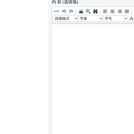
内 容 (选填项):
段落格式
字体
字号