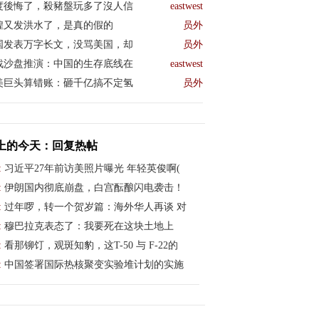
度後悔了，殺豬盤玩多了沒人信
eastwest
煌又发洪水了，是真的假的
员外
国发表万字长文，没骂美国，却
员外
战沙盘推演：中国的生存底线在
eastwest
美巨头算错账：砸千亿搞不定氢
员外
上的今天：回复热帖
:
习近平27年前访美照片曝光 年轻英俊啊(
:
伊朗国内彻底崩盘，白宫酝酿闪电袭击！
:
过年啰，转一个贺岁篇：海外华人再谈 对
:
穆巴拉克表态了：我要死在这块土地上
:
看那铆饤，观斑知豹，这T-50 与 F-22的
:
中国签署国际热核聚变实验堆计划的实施