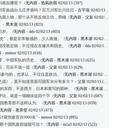
到底在哪里？
/无内容
- 热风吹雨 02/02/13 (597)
川军血战台儿庄矛盾吗？百万川军出川抗日
- 古宇庙 02/02/13 (613)
负面人物，那个从不胜反倒立功，滑稽
/无内容
- 父皇 02/02/13 (595)
：
- 黑木崖 02/02/13 (823)
万岁。
/无内容
- dds 02/02/13 (603)
国史”，都是非常敏感的，少人敢做。
/无内容
- 黑木崖 02/02/13 (661)
都没敢定稿，不过现在在修共和国史。
/无内容
- dds 02/02/13 (575)
容
- meteor 02/02/13 (618)
要，中国军队的历史。
/无内容
- 黑木崖 02/02/13 (625)
后，完全不值一提
/无内容
- 父皇 02/02/13 (629)
部参与的，也承认，不仅仅是政治。
/无内容
- 黑木崖 02/02/13 (611)
之战》，真不知道里面写国军水分有多大？
- 父皇 02/02/13 (732)
育部的东西，不是西方，日本和黄写的那种。
/无内容
- 黑木崖 02/02/13 (677)
评论，就是一塌糊涂这四个字
/无内容
- 父皇 02/02/13 (687)
和中国教育部不这样认为。
/无内容
- 黑木崖 02/02/13 (659)
/无内容
- 老弄堂 02/02/13 (473)
毙伤敌官兵9900名”
- meteor 02/02/13 (895)
，那个国民政府战报可信？
/无内容
- m1a3 02/02/13 (522)