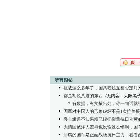
抗战这么多年了，国共粉还互相否定对
都是胡说八道的东西
/无内容
- 太阳黑子 0
有数据，有文献出处，你一句话就
国军对中国人的形象破坏不是1次抗美
楼主难道不知果粉已经把衡量抗日功劳的
大清国被洋人羞辱也没输这么惨啊，国
所谓的国军是正面战场抗日主力，看看