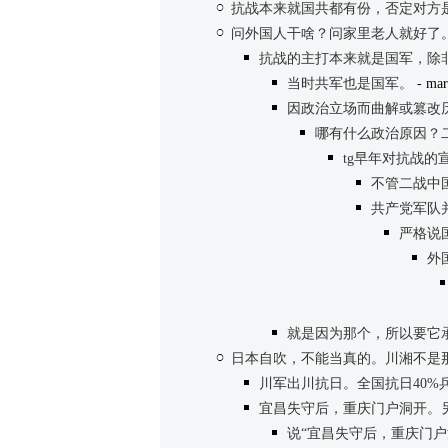
抗战本来就国共都有份，否定对方
问外国人干啥？问家里老人就好了
抗战的主打本来就是国军，除
当时共军也是国军。
- mar
因政治立场而曲解或篡改
哪有什么政治原因？
tg早年对抗战的
不管二战中
共产党军队
严格说
外
就是因为那个，所以要它
日本自吹，不能当真的。川湘不是
川军出川抗日。全国抗日40%
宜昌失守后，重庆门户洞开。
说“宜昌失守后，重庆门户