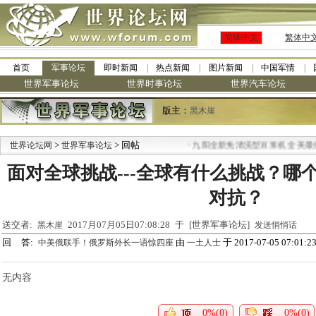
简体中文
繁体中
首页
军事论坛
即时新闻
热点新闻
图片新闻
中国军情
世界军事论坛
世界时事论坛
世界汽车论坛
版主：
黑木崖
>
> 回帖
·
世界论坛网
世界军事论坛
九阳全新免清洗型豆浆机 全美最低
面对全球挑战---全球有什么挑战？哪
对抗？
送交者:
2017月07月05日07:08:28 于 [世界军事论坛]
黑木崖
发送悄悄话
回 答:
由
于 2017-07-05 07:01:2
中美俄联手！俄罗斯外长一语惊四座
一土人士
无内容
0%(0)
0%(0)