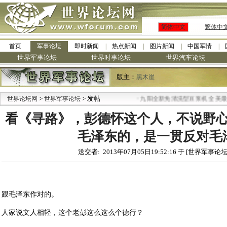
简体中文
繁体中
首页
军事论坛
即时新闻
热点新闻
图片新闻
中国军情
世界军事论坛
世界时事论坛
世界汽车论坛
版主：
黑木崖
>
> 发帖
·
世界论坛网
世界军事论坛
九阳全新免清洗型豆浆机 全美最低
看《寻路》，彭德怀这个人，不说野
毛泽东的，是一贯反对毛
送交者: 2013年07月05日19:52:16 于 [世界军事论坛
跟毛泽东作对的。
人家说文人相轻，这个老彭这么这么个德行？