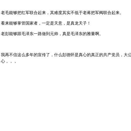
老毛能够把红军联合起来，其难度其实不低于老蒋把军阀联合起来。
看来能够掌管国家者，一定是天意，是真龙天子！
老彭能够跟毛泽东一路做到元帅，真是毛泽东的雅量啊。
我再不信这么多年的宣传了，什么彭德怀是真心的真正的共产党员，大
心，，，