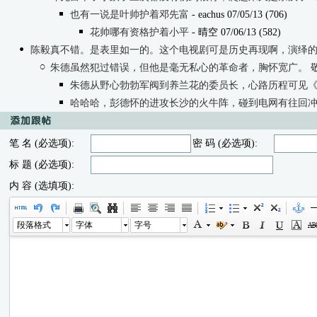
也有一说是叶帅护着邓先富
- eachus 07/05/13 (706)
花帅哪有资格护着小平
- 晴空 07/06/13 (582)
陈毅真不错。是表里如一的。这个电视剧可是历史再现啊，演绎
朱德虽然犯过错误，但他是毫无私心的革命者，胸怀宽广。 
朱德从野心勃勃军阀到养兰花的委员长，心路历程可见
哈哈哈，彭德怀的进攻长沙的火牛阵，碰到电网有往回
笔 名 (必选项):
密 码 (必选项):
标 题 (必选项):
内 容 (选填项):
段落格式
字体
字号