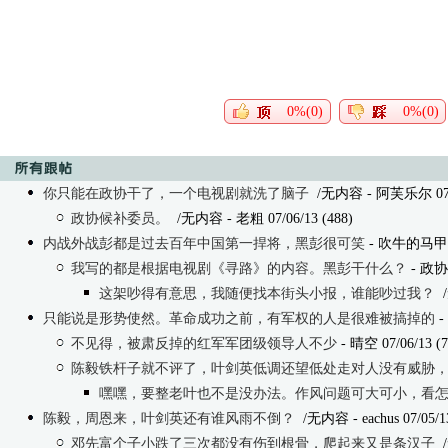
0%(0)
0%(0)
你只能在政协干了，一个电视剧就洗了脑子
/无内容
- 阿芙乐尔 07/0
政协候补委员。
/无内容
- 老粗 07/06/13 (488)
内战外战彭都是过去百年中国第一捍将，黑彭很可笑
- 吹牛的马甲 07
我写的都是根据电视剧《寻路》的内容。黑彭干什么？
- 政协委
这架吵得有意思，我随便找本街头小报，谁能吵过我？
只能说是形势使然。革命成功之前，有军权的人是很难被搞掉的
-
不见得，被肃反掉的红军军团级领导人不少
- 晴空 07/06/13 (7
陈毅铁杆子就不评了，叶剑英低调还望低处走对人没有威胁
嘿嘿，要整老叶也不是没办法。作风问题可大可小，看
陈毅，周恩来，叶剑英还有谁风雨不倒？
/无内容
- eachus 07/05/1
邓先富个子小跌了三次都没有伤到根骨，爬起来又是条汉子