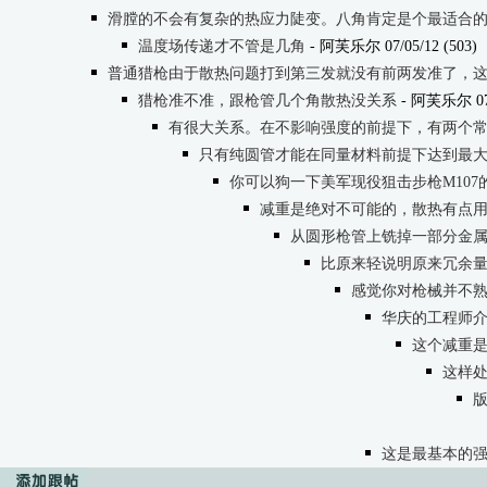
滑膛的不会有复杂的热应力陡变。八角肯定是个最适合
温度场传递才不管是几角
- 阿芙乐尔 07/05/12 (503)
普通猎枪由于散热问题打到第三发就没有前两发准了，
猎枪准不准，跟枪管几个角散热没关系
- 阿芙乐尔 07/0
有很大关系。在不影响强度的前提下，有两个
只有纯圆管才能在同量材料前提下达到最
你可以狗一下美军现役狙击步枪M10
减重是绝对不可能的，散热有点
从圆形枪管上铣掉一部分金属后
比原来轻说明原来冗余
感觉你对枪械并不熟悉
华庆的工程师介绍产
这个减重是相
这样
版
这是最基本的强