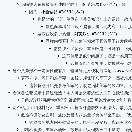
为啥绝大多数枪管做成圆的呐？
- 阿芙乐尔 07/05/12 (546)
因为
- 小鱼锅贴 07/05/12 (842)
你是对的，设计单位在《兵器知识》上介绍过，散热.
散热面积增加27%,不是很明显
/无内容
- laker_f
这东西没多少热量
- 阿芙乐尔 07/05/12 (582)
同样内径开孔的八角管相对于圆管用于连发的
散热快不了多少，重量轻是不可能的
- 阿芙乐
这不仅是是数学问题了，还是个实用
八角管也不会实用，估摸就是市场
这个八角形不一定同性能有关，也可能是方便制造装配
- eastwest 
更不方便。照门和准星要一条线，须保证八平面之一高标准
这装备刚开始是参考美军的，改进后比美军的轻70%。
/
看来各位都没亲手搞过锻造！本人可是夹着烧红的工件在锻锤前
是的,锻过的强度大幅提高,锻后再精加工.可以发射大动能的弹
两个优点：1用材料少、重量轻；2枪管外壁散热面积增大。缺点
散热不仅涉及面积，还涉及管内的热量尽快传导至表面。
/无
管壁薄的地方内外壁温差小，枪管不易变形。应该有这
用料不会少，重量不会轻，散热面积大但热应力不均匀
- 阿芙乐