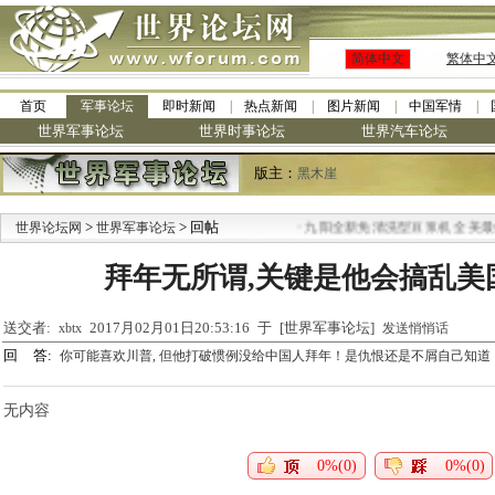
简体中文
繁体中
首页
军事论坛
即时新闻
热点新闻
图片新闻
中国军情
世界军事论坛
世界时事论坛
世界汽车论坛
版主：
黑木崖
>
> 回帖
·
世界论坛网
世界军事论坛
九阳全新免清洗型豆浆机 全美最低
拜年无所谓,关键是他会搞乱美
送交者:
2017月02月01日20:53:16 于 [世界军事论坛]
xbtx
发送悄悄话
回 答:
你可能喜欢川普, 但他打破惯例没给中国人拜年！是仇恨还是不屑自己知道
无内容
0%(0)
0%(0)