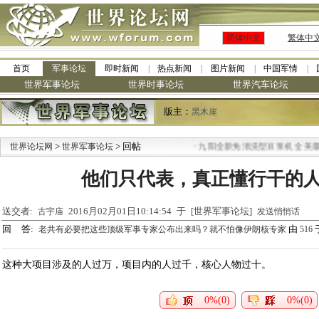
简体中文
繁体中
首页
军事论坛
即时新闻
热点新闻
图片新闻
中国军情
世界军事论坛
世界时事论坛
世界汽车论坛
版主：
黑木崖
>
> 回帖
·
世界论坛网
世界军事论坛
九阳全新免清洗型豆浆机 全美最低
他们只代表，真正懂行干的
送交者:
2016月02月01日10:14:54 于 [世界军事论坛]
古宇庙
发送悄悄话
回 答:
由
于
老共有必要把这些顶级军事专家公布出来吗？就不怕像伊朗核专家
516
这种大项目涉及的人过万，项目内的人过千，核心人物过十。
0%(0)
0%(0)