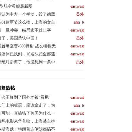
04型航空母舰最新图
eastwest
朗认为中方一个举动，毁了德黑
员外
在81建军节这么搞，上海的女主
ahn_b
美一旦冲突，结局逃不过11字
eastwest
口了，美国承认中国！
员外
视首曝空警-600弹射 战友牺牲无
eastwest
钟遗体已找到，10名队员全部遇
eastwest
京绝对后悔了，他没想到一条中
员外
回复热帖
什么王虹到了国外才被“看见”
eastwest
安门上的标语，应该拿走了：为
ahn_b
们可能一直搞错了美国为什么一
eastwest
莱坞电影来华首映，上海某主持
eastwest
尔斯海默：特朗普连伊朗都搞不
eastwest