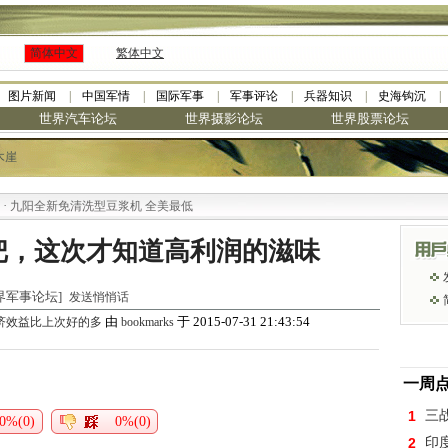
简体中文
繁体中文
图片新闻
中国军情
国际军事
军事评论
兵器知识
史海钩沉
世界汽车论坛
世界摄影论坛
世界股票论坛
木崖
九阳全新免清洗型豆浆机 全美最低
把，这次才知道高利润的滋味
[世界军事论坛]
发送悄悄话
由
于 2015-07-31 21:43:54
济效益比上次好的多
bookmarks
一周
1
三
0%(0)
0%(0)
2
印