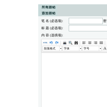
笔 名 (必选项):
密
标 题 (必选项):
内 容 (选填项):
段落格式
字体
字号