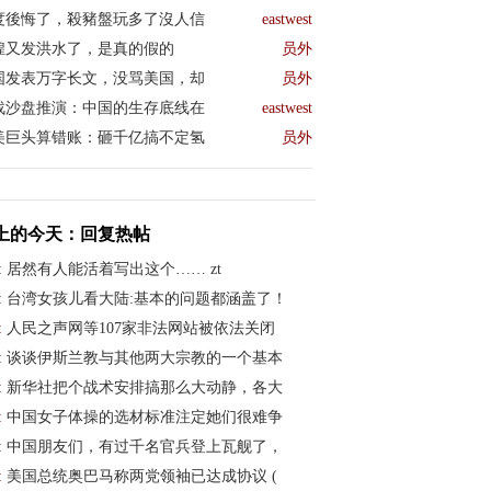
度後悔了，殺豬盤玩多了沒人信
eastwest
煌又发洪水了，是真的假的
员外
国发表万字长文，没骂美国，却
员外
战沙盘推演：中国的生存底线在
eastwest
美巨头算错账：砸千亿搞不定氢
员外
上的今天：回复热帖
:
居然有人能活着写出这个…… zt
:
台湾女孩儿看大陆:基本的问题都涵盖了！
:
人民之声网等107家非法网站被依法关闭
:
谈谈伊斯兰教与其他两大宗教的一个基本
:
新华社把个战术安排搞那么大动静，各大
:
中国女子体操的选材标准注定她们很难争
:
中国朋友们，有过千名官兵登上瓦舰了，
:
美国总统奥巴马称两党领袖已达成协议 (