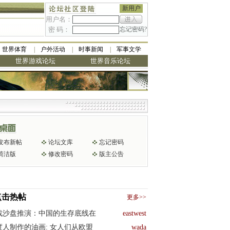
新用户
用户名：
密 码：
忘记密码?
世界体育
户外活动
时事新闻
军事文学
世界游戏论坛
世界音乐论坛
发布新帖
论坛文库
忘记密码
简洁版
修改密码
版主公告
点击热帖
更多>>
战沙盘推演：中国的生存底线在
eastwest
度人制作的油画: 女人们从欧盟
wada