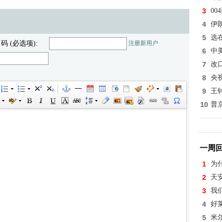
3
0
4
伊
5
选
 码 (必选项):
注册新用户
6
中
7
改
8
央
9
王
10
普
一周
1
为
2
天
3
我
4
好
5
米