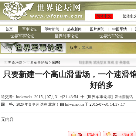
简体中文
繁体中
首页
军事论坛
即时新闻
热点新闻
图片新闻
中国军情
世界军事论坛
世界时事论坛
世界汽车论坛
版主：
黑木崖
>
> 回帖
·
世界论坛网
世界军事论坛
九阳全新免清洗型豆浆机 全美最低
只要新建一个高山滑雪场，一个速滑
好的多
送交者:
2015月07月31日21:43:54 于 [世界军事论坛]
bookmarks
发送悄悄话
回 答:
由
于 2015-07-31 14:37:17
2020 年奥冬运 选在 北京！
haiwailaohua
无内容
0%(0)
0%(0)