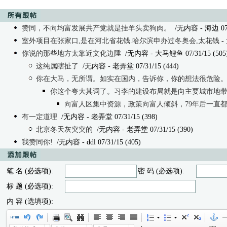
赞同，不向均富发展共产党就是挂羊头卖狗肉。
/无内容 - 海边 07/3
室外项目在张家口,是在河北省花钱.哈尔滨申办过冬奥会,太花钱
-
你说的那些地方太靠近文化边陲
/无内容 - 大马鲤鱼 07/31/15 (505
这纯属瞎扯了
/无内容
- 老弄堂 07/31/15 (444)
你在大马，无所谓。如实在国内，告诉你，你的想法很危险
你这个夸大其词了。习李的建设布局就是向主要城市地
向富人区集中资源，政策向富人倾斜，79年后一直
有一定道理
/无内容 - 老弄堂 07/31/15 (398)
北京冬天灰突突的
/无内容
- 老弄堂 07/31/15 (390)
我赞同你!
/无内容 - ddl 07/31/15 (405)
笔 名 (必选项):
密 码 (必选项):
标 题 (必选项):
内 容 (选填项):