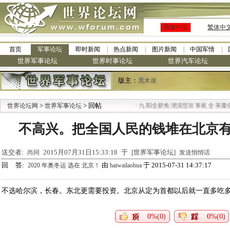
简体中文
繁体中
首页
军事论坛
即时新闻
热点新闻
图片新闻
中国军情
世界军事论坛
世界时事论坛
世界汽车论坛
版主：
黑木崖
>
> 回帖
·
世界论坛网
世界军事论坛
九阳全新免清洗型豆浆机 全美最低
不高兴。把全国人民的钱堆在北京
送交者:
2015月07月31日15:33:18 于 [世界军事论坛]
尚同
发送悄悄话
回 答:
由
于 2015-07-31 14:37:17
2020 年奥冬运 选在 北京！
haiwailaohua
不选哈尔滨，长春。东北更需要投资。北京从定为首都以后就一直多吃
0%(0)
0%(0)