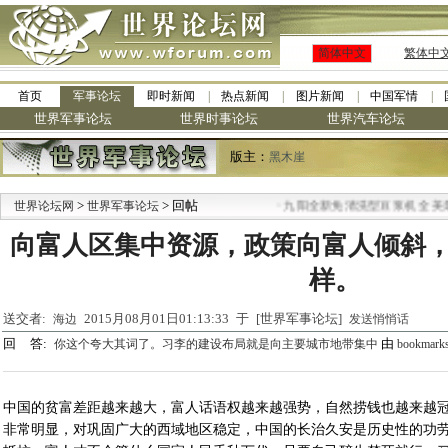
简体中文
繁体中
首页
军事论坛
即时新闻
热点新闻
图片新闻
中国军情
世界军事论坛
世界时事论坛
世界汽车论坛
版主：
黑木崖
>
> 回帖
·
世界论坛网
世界军事论坛
九阳全新免清洗型豆浆机 全美最
向富人区集中资源，政策向富人倾斜，
样。
送交者:
2015月08月01日01:13:33 于 [世界军事论坛]
海边
发送悄悄话
回 答:
由
你这个夸大其词了。习李的建设布局就是向主要城市地带集中
bookmark
中国的贫富差距越来越大，富人话语权越来越强势，自然捞钱也越来越
非常明显，对巩固广大的西域地区稳定，中国的长治久安是历史性的功