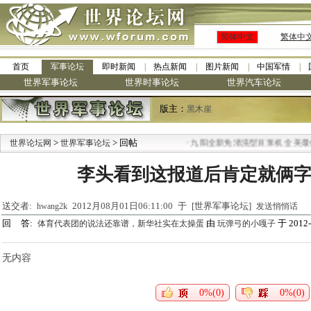
简体中文
繁体中
首页
军事论坛
即时新闻
热点新闻
图片新闻
中国军情
世界军事论坛
世界时事论坛
世界汽车论坛
版主：
黑木崖
>
> 回帖
·
世界论坛网
世界军事论坛
九阳全新免清洗型豆浆机 全美最低
李头看到这报道后肯定就俩字回
送交者:
2012月08月01日06:11:00 于 [世界军事论坛]
hwang2k
发送悄悄话
回 答:
由
于 2012-
体育代表团的说法还靠谱，新华社实在太操蛋
玩弹弓的小嘎子
无内容
0%(0)
0%(0)