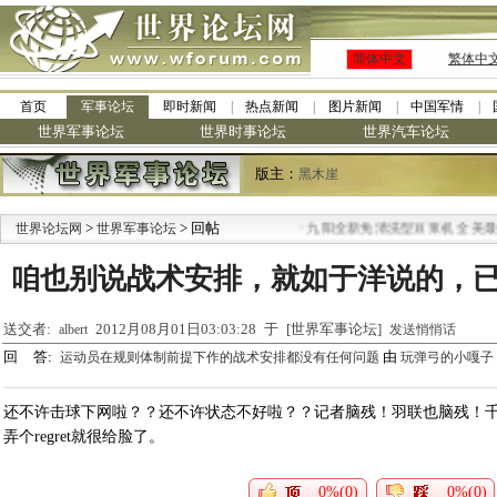
简体中文
繁体中
首页
军事论坛
即时新闻
热点新闻
图片新闻
中国军情
世界军事论坛
世界时事论坛
世界汽车论坛
版主：
黑木崖
>
> 回帖
·
世界论坛网
世界军事论坛
九阳全新免清洗型豆浆机 全美最低
咱也别说战术安排，就如于洋说的，
送交者:
2012月08月01日03:03:28 于 [世界军事论坛]
albert
发送悄悄话
回 答:
由
运动员在规则体制前提下作的战术安排都没有任何问题
玩弹弓的小嘎子
还不许击球下网啦？？还不许状态不好啦？？记者脑残！羽联也脑残！千万别app
弄个regret就很给脸了。
0%(0)
0%(0)