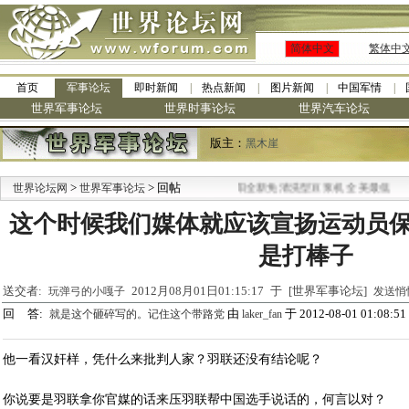
简体中文
繁体中
首页
军事论坛
即时新闻
热点新闻
图片新闻
中国军情
世界军事论坛
世界时事论坛
世界汽车论坛
版主：
黑木崖
>
> 回帖
·
世界论坛网
世界军事论坛
九阳全新免清洗型豆浆机 全美最低
这个时候我们媒体就应该宣扬运动员
是打棒子
送交者:
2012月08月01日01:15:17 于 [世界军事论坛]
玩弹弓的小嘎子
发送悄
回 答:
由
于 2012-08-01 01:08:51
就是这个砸碎写的。记住这个带路党
laker_fan
他一看汉奸样，凭什么来批判人家？羽联还没有结论呢？
你说要是羽联拿你官媒的话来压羽联帮中国选手说话的，何言以对？