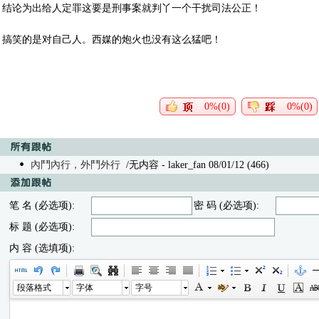
结论为出给人定罪这要是刑事案就判丫一个干扰司法公正！
搞笑的是对自己人。西媒的炮火也没有这么猛吧！
0%(0)
0%(0)
內鬥內行，外鬥外行
/无内容 - laker_fan 08/01/12 (466)
笔 名 (必选项):
密 码 (必选项):
标 题 (必选项):
内 容 (选填项):
段落格式
字体
字号