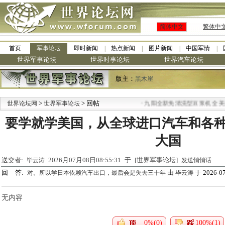
简体中文
繁体中
首页
军事论坛
即时新闻
热点新闻
图片新闻
中国军情
世界军事论坛
世界时事论坛
世界汽车论坛
版主：
黑木崖
>
> 回帖
·
世界论坛网
世界军事论坛
九阳全新免清洗型豆浆机 全美最
要学就学美国，从全球进口汽车和各
大国
送交者:
2026月07月08日08:55:31 于 [世界军事论坛]
毕云涛
发送悄悄话
回 答:
由
于 2026-07
对。所以学日本依赖汽车出口，最后会是失去三十年
毕云涛
无内容
0%(0)
100%(1)