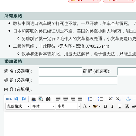
敢从中国进口汽车吗？打死也不敢。一旦开放，美车企都得死。
/
日本和苏联的路已经证明走不通。美国的路至少到人均8万，能走
另辟蹊径就一定行？毛伟人的文革都没走通，小文革更是历
二极管思维，非此即彼
/无内容 - 漂流 07/08/26 (44)
数学和逻辑本该如此。用波无法解释，粒子也无法，只能是
笔 名 (必选项):
密 码 (必选项):
标 题 (必选项):
内 容 (选填项):
段落格式
字体
字号